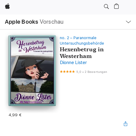
Apple
Lokale
Apple Books
Vorschau
Navigation
Menü
öffnen
no. 2 – Paranormale
Untersuchungsbehörde
Hexenbetrug in
Westerham
Dionne Lister
5,0
•
2 Bewertungen
4,99 €