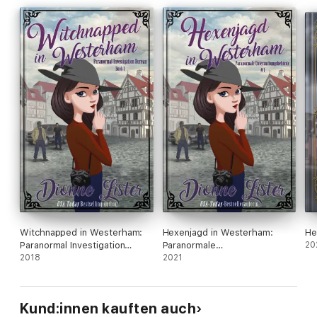
Leider kann ein Kaffee allein die Dinge dieses Mal nicht in
Ordnung bringen.
Witchnapped in Westerham:
Hexenjagd in Westerham:
He
Paranormal Investigation
Paranormale
20
Bureau Cosy Mystery Book 1
2018
Untersuchungsbehörde #1
2021
Kund:innen kauften auch