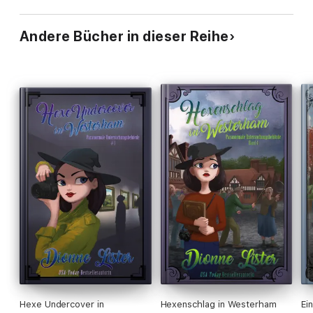
Andere Bücher in dieser Reihe
Hexe Undercover in
Hexenschlag in Westerham
Ei