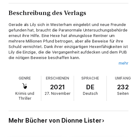
Beschreibung des Verlags
Gerade als Lily sich in Westerham eingelebt und neue Freunde
gefunden hat, braucht die Paranormale Untersuchungsbehörde
erneut ihre Hilfe. Eine Hexe hat ahnungslose Rentner um
mehrere Millionen Pfund betrogen, aber alle Beweise für ihre
Schuld vernichtet. Dank ihrer einzigartigen Hexenfähigkeiten ist
Lily die Einzige, die die Vergangenheit aufdecken und dem PUB
die nötigen Beweise beschaffen kann.
mehr
Auch bei ihren eigenen Plänen scheint alles schief zu gehen. Ihr
vergnüglicher Tag in London führt zu einer folgenschweren
GENRE
ERSCHIENEN
SPRACHE
UMFANG
Kollision mit ihrer Vergangenheit, und der superheiße Agent
Griesgram ist wieder einmal verdammt nervig. Er weiß genau,
2021
DE
232
welchen Knopf er bei ihr drücken muss, und sie ist sich nicht
Krimis und
27. November
Deutsch
Seiten
sicher, ob sie ihn küssen oder erwürgen soll … oder vielleicht
Thriller
beides. Doch als die Verdächtige des PUB endlich aufgespürt
wird, gerät nicht nur Lilys neue Freundschaft in Gefahr, sondern
auch ein Menschenleben.
Mehr Bücher von Dionne Lister
Kann Lily das Verbrechen aufklären, bevor jemand stirbt? Und
wird das Universum ihr eine Pause gönnen, bevor sie vollends
den Verstand verliert?