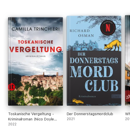
Toskanische Vergeltung -
Der Donnerstagsmordclub
Wh
Kriminalroman (Nico Doyle
2021
20
ermittelt 2)
2022