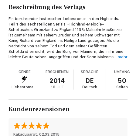
Beschreibung des Verlags
Ein berührender historischer Liebesroman in den Highlands. -
Teil 1 des sechsteiligen Serials »Highland-Melodie«
Schottisches Grenzland zu England 1193: Malcolm MacKenzie
ist gemeinsam mit seinem Bruder und seinem Schwager mit
König Richard von England ins Heilige Land gezogen. Als die
Nachricht von seinem Tod und dem seiner Gefährten
Schottland erreicht, wird die Burg von Männern, die in ihr eine
leichte Beute sehen, angegriffen und der Sohn Malcoms
mehr
entführt. Als Spion entsenden sie den scheinbar harmlosen
Troubadour John Feather, der nicht nur Informationen sammelt,
GENRE
ERSCHIENEN
SPRACHE
UMFANG
sondern auch Seana, die Tochter des Laird, betört…
Der schottische Troubadour: Er greift zur Laute und nach ihrem
2014
DE
50
Herzen.
Liebesromane
16. Juli
Deutsch
Seiten
»Highland-Melodie« ist ein eBook von feelings –emotional
eBooks*.
Mehr von uns ausgewählte romantische, prickelnde,
herzbeglückende eBooks findest Du auf unserer Facebook-
Kundenrezensionen
Seite: www.facebook.de/feelings.ebooks
Genieße jede Woche eine neue Liebesgeschichte - wir freuen
uns auf Dich!
Kakaduparot
, 
02.03.2015