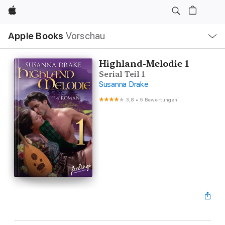
Apple
Lokale
Apple Books
Vorschau
Navigation
Menü
öffnen
Highland-Melodie 1
Serial Teil 1
Susanna Drake
3,8
•
5 Bewertungen