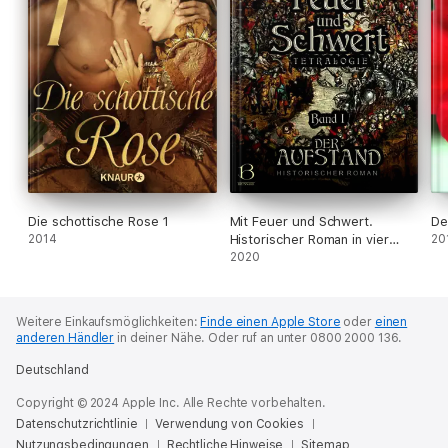
Die schottische Rose 1
Mit Feuer und Schwert.
De
2014
Historischer Roman in vier
20
Bänden. Band I
2020
Weitere Einkaufsmöglichkeiten:
Finde einen Apple Store
oder
einen
anderen Händler
in deiner Nähe.
Oder ruf an unter 0800 2000 136.
Deutschland
Copyright © 2024 Apple Inc. Alle Rechte vorbehalten.
Datenschutzrichtlinie
Verwendung von Cookies
Nutzungsbedingungen
Rechtliche Hinweise
Sitemap