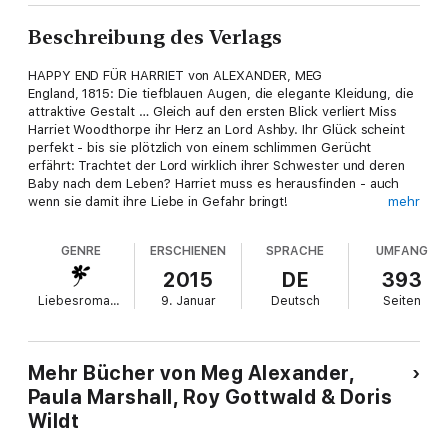
Beschreibung des Verlags
HAPPY END FÜR HARRIET von ALEXANDER, MEG
England, 1815: Die tiefblauen Augen, die elegante Kleidung, die
attraktive Gestalt … Gleich auf den ersten Blick verliert Miss
Harriet Woodthorpe ihr Herz an Lord Ashby. Ihr Glück scheint
perfekt - bis sie plötzlich von einem schlimmen Gerücht
erfährt: Trachtet der Lord wirklich ihrer Schwester und deren
Baby nach dem Leben? Harriet muss es herausfinden - auch
wenn sie damit ihre Liebe in Gefahr bringt!
mehr
EINE BRAUT MUSS HER! von MARSHALL, PAULA
GENRE
ERSCHIENEN
SPRACHE
UMFANG
"Wenn du mir in neunzig Tagen keine Gemahlin vorstellst, bist
du enterbt!" Die harten Worte seines Vaters setzen dem
2015
DE
393
sorglosen Leben von Russell Chancellor, Lord Hadleigh, ein
Liebesromane
9. Januar
Deutsch
Seiten
Ende: Eine Braut muss her - und zwar schnell! Die bezaubernde
Mary, der er einst feurige Küsse raubte, scheint genau die
Richtige. Damals hat sie ihn schmachvoll verlassen, aber nun
wird er sie mit allen Mitteln zurückerobern …
Mehr Bücher von Meg Alexander,
Paula Marshall, Roy Gottwald & Doris
Wildt