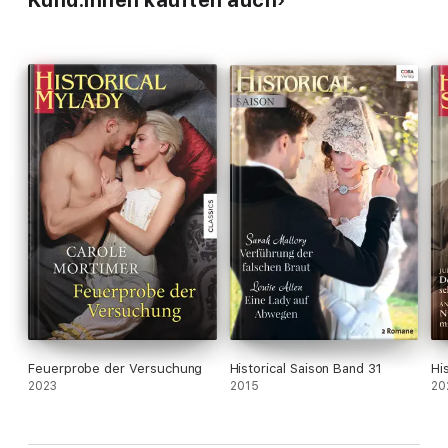
Kund:innen kauften auch
Feuerprobe der Versuchung
Historical Saison Band 31
Hi
2023
2015
20