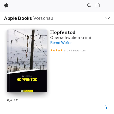
Apple
Lokale
Apple Books
Vorschau
Navigation
Menü
öffnen
Hopfentod
Oberschwabenkrimi
Bernd Weiler
5,0
•
1 Bewertung
8,49 €