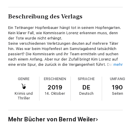
Beschreibung des Verlags
Ein Tettnanger Hopfenbauer hängt tot in seinem Hopfengarten.
Kein klarer Fall, wie Kommissarin Lorenz erkennen muss, denn
der Tote wurde nicht erhängt.
Seine verschiedenen Verletzungen deuten auf mehrere Täter
hin. Was war beim Hopfenfest am Samstagabend tatsächlich
passiert? Die Kommissarin und ihr Team ermitteln und suchen
nach einem Anfang. Aber nur der Zufall bringt Kim Lorenz auf
eine erste Spur, die zurück in die Vergangenheit führt. Dabei
mehr
muss sie gegen eine Mauer aus Schweigen und Schuld
kämpfen.
GENRE
ERSCHIENEN
SPRACHE
UMFANG
2019
DE
190
Krimis und
14. Oktober
Deutsch
Seiten
Thriller
Mehr Bücher von Bernd Weiler