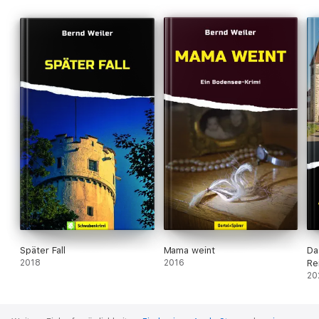
Später Fall
Mama weint
Da
2018
2016
Re
20