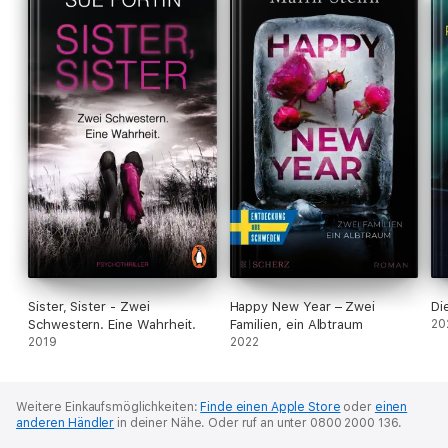
Sister, Sister - Zwei
Happy New Year – Zwei
Di
Schwestern. Eine Wahrheit.
Familien, ein Albtraum
20
2019
2022
Weitere Einkaufsmöglichkeiten:
Finde einen Apple Store
oder
einen
anderen Händler
in deiner Nähe.
Oder ruf an unter 0800 2000 136.