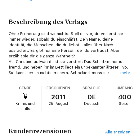
Beschreibung des Verlags
Ohne Erinnerung sind wir nichts. Stell dir vor, du verlierst sie
immer wieder, sobald du einschläfst. Dein Name, deine
Identität, die Menschen, die du liebst – alles über Nacht
ausradiert. Es gibt nur eine Person, der du vertraust. Aber
erzählt sie dir die ganze Wahrheit?
Als Christine aufwacht, ist sie verstört: Das Schlafzimmer ist
fremd, und neben ihr im Bett liegt ein unbekannter älterer Typ.
Sie kann sich an nichts erinnern. Schockiert muss sie
mehr
feststellen, dass sie nicht Anfang zwanzig ist, wie sie denkt –
sondern 47, verheiratet und seit einem Unfall vor vielen Jahren
GENRE
ERSCHIENEN
SPRACHE
UMFANG
in einer Amnesie gefangen. Jede Nacht vergisst sie alles, was
gewesen ist. Sie ist völlig angewiesen auf ihren Mann Ben, der
2011
DE
400
sich immer um sie gekümmert hat. Doch dann findet Christine
Krimis und
25. August
Deutsch
Seiten
ein Tagebuch. Es ist in ihrer Handschrift geschrieben – und was
Thriller
darin steht, ist mehr als beunruhigend. Was ist wirklich mit ihr
passiert? Wem kann sie trauen, wenn sie sich nicht einmal auf
sich selbst verlassen kann?
»Man muss sagen: Chapeau, der Mann hat es wirklich
Kundenrezensionen
Alle anzeigen
gefunden, das Rezept für den perfekten Thriller.« taz