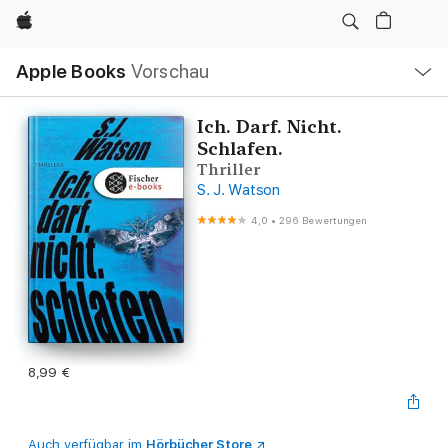
Apple
Lokale
Apple Books
Vorschau
Navigation
Menü
öffnen
Ich. Darf. Nicht.
Schlafen.
Thriller
S. J. Watson
4,0
•
296 Bewertungen
8,99 €
Auch verfügbar im
Hörbücher Store