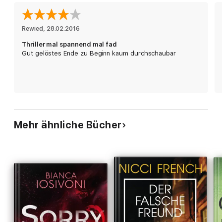
»Es ist fast unmöglich, diesen mitreißenden, glaubwürdigen
und daher nahegehenden Thriller aus der Hand zu legen.«
Bücher
»Mitreißend, ein echter Pageturner.« Stern
Rewied
, 
28.02.2016
»Schlicht und einfach der beste erste Thriller, den ich jemals
Thriller mal spannend mal fad
gelesen habe.« Tess Gerritsen
Gut gelöstes Ende zu Beginn kaum durchschaubar
Mehr ähnliche Bücher