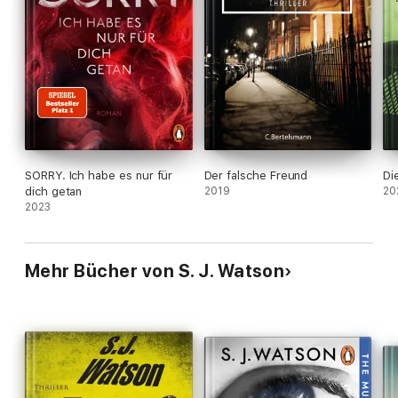
SORRY. Ich habe es nur für
Der falsche Freund
Di
dich getan
2019
20
2023
Mehr Bücher von S. J. Watson