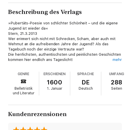
Beschreibung des Verlags
»Pubertäts-Poesie von schlichter Schönheit – und die eigene
Jugend ist wieder da«
Stern, 21.3.2013
Wer erinnert sich nicht mit Schrecken, Scham, aber auch mit
Wehmut an die aufreibenden Jahre der Jugend? Als das
Tagebuch noch der einzige Vertraute war?
Die herrlichsten, authentischsten und peinlichsten Geschichten
kommen hier endlich ans Tageslicht!
mehr
Svenja, 16 Jahre, 07. 12. 1996
Seit gestern bin ich mit Maik zusammen. Er hat gesagt, daß er
GENRE
ERSCHIENEN
SPRACHE
UMFANG
mich liebt und dann haben wirgeknutscht. Nachher kommt er
und dann werden wir sehen, wie es ist, wenn wir beide
1600
DE
288
nüchtern sind.
Belletristik
1. Januar
Deutsch
Seiten
und Literatur
Kundenrezensionen