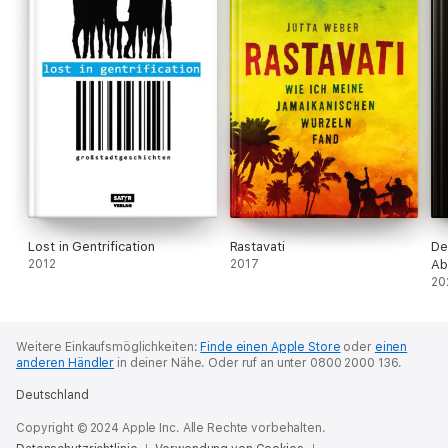
Lost in Gentrification
Rastavati
De
2012
2017
Ab
20
Weitere Einkaufsmöglichkeiten:
Finde einen Apple Store
oder
einen
anderen Händler
in deiner Nähe.
Oder ruf an unter 0800 2000 136.
Deutschland
Copyright © 2024 Apple Inc. Alle Rechte vorbehalten.