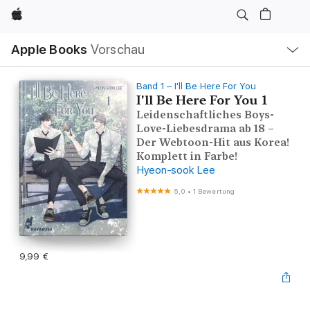
Apple
Lokale
Apple Books
Vorschau
Navigation
Menü
öffnen
Band 1 – I'll Be Here For You
I'll Be Here For You 1
Leidenschaftliches Boys-
Love-Liebesdrama ab 18 –
Der Webtoon-Hit aus Korea!
Komplett in Farbe!
Hyeon-sook Lee
5,0
•
1 Bewertung
9,99 €