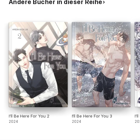
Andere Bücher in dieser Reihe
I'll Be Here For You 2
I'll Be Here For You 3
I'
2024
2024
20