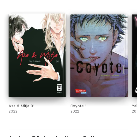
Asa & Mitja 01
Coyote 1
Ya
2022
2022
20