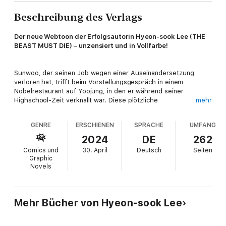
Beschreibung des Verlags
Der neue Webtoon der Erfolgsautorin Hyeon-sook Lee (THE
BEAST MUST DIE) – unzensiert und in Vollfarbe!
Sunwoo, der seinen Job wegen einer Auseinandersetzung
verloren hat, trifft beim Vorstellungsgespräch in einem
Nobelrestaurant auf Yoojung, in den er während seiner
Highschool-Zeit verknallt war. Diese plötzliche
mehr
Zufallsbegegnung mit seiner ersten Liebe bringt Sunwoo ganz
schön durcheinander. Der attraktive Yoojung hingegen, der das
GENRE
ERSCHIENEN
SPRACHE
UMFANG
Restaurant sogar leitet, scheint Sunwoo nicht
wiederzuerkennen…
2024
DE
262
Spice-Level: 5 von 5 Chilis. Ein unzensierter +18-Titel mit vielen
Comics und
30. April
Deutsch
Seiten
heißen Szenen für Kenner*innen des Genres. Schärfer geht's
Graphic
nicht!Abgeschlossen in 4 BändenUnzensiert
Novels
Dies ist Band 1 der Serie.
Ein fesselndes Liebesdrama, das unter die Haut geht –
perfekt für alle, die nach einer leidentschaftlichen und
Mehr Bücher von Hyeon-sook Lee
melancholischen Geschichte suchen.