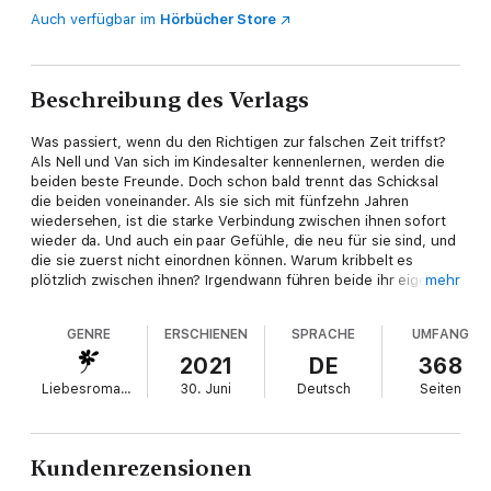
Auch verfügbar im
Hörbücher Store
Beschreibung des Verlags
Was passiert, wenn du den Richtigen zur falschen Zeit triffst?
Als Nell und Van sich im Kindesalter kennenlernen, werden die
beiden beste Freunde. Doch schon bald trennt das Schicksal
die beiden voneinander. Als sie sich mit fünfzehn Jahren
wiedersehen, ist die starke Verbindung zwischen ihnen sofort
wieder da. Und auch ein paar Gefühle, die neu für sie sind, und
die sie zuerst nicht einordnen können. Warum kribbelt es
plötzlich zwischen ihnen? Irgendwann führen beide ihr eigenes
mehr
Leben, doch vergessen können sie ihre gemeinsame Zeit nicht.
Was passiert, wenn sie sich wiedersehen? Werden sie glücklich
GENRE
ERSCHIENEN
SPRACHE
UMFANG
sein? Das Leben stellt Nell und Van immer wieder auf die Probe
und vor große Entscheidungen.
2021
DE
368
»Eines Tages wirst du zurückschauen und verstehen, warum all
Liebesromane
30. Juni
Deutsch
Seiten
das geschah.«
Kundenrezensionen