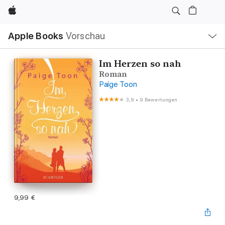
Apple
Lokale
Apple Books
Vorschau
Navigation
Menü
öffnen
Im Herzen so nah
Roman
Paige Toon
3,9
•
9 Bewertungen
9,99 €