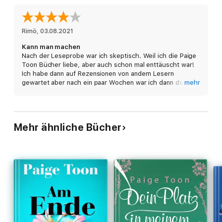
Rimö
, 
03.08.2021
Kann man machen
Nach der Leseprobe war ich skeptisch. Weil ich die Paige
Toon Bücher liebe, aber auch schon mal enttäuscht war!
Ich habe dann auf Rezensionen von andern Lesern
gewartet aber nach ein paar Wochen war ich dann doch
mehr
neugierig! Ich bin nicht enttäuscht von dem Buch aber
auch nicht begeistert! Ich würde es mit einem Flug
vergleichen holpriger Start der Mittelteil ist super die
Landung wieder holprig!
Mehr ähnliche Bücher
Ich mag die Charaktere, ich mochte den Schreibstil und
die 5 Jahres Epochen!
Also alles in allem nicht das beste Buch von Paige Toon
aber man kann es machen.
Ohne viel zu verraten ist das Ende des Buches nicht nach
meinem Geschmack!