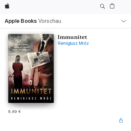
Apple
Lokale
Apple Books
Vorschau
Navigation
Menü
öffnen
Immunitet
Remigiusz Mróz
8,49 €