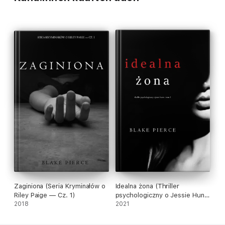
Zaginiona (Seria Kryminałów o
Idealna żona (Thriller
Riley Paige — Cz. 1)
psychologiczny o Jessie Hunt
2018
– Tom 1)
2021