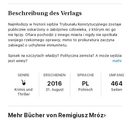
Beschreibung des Verlags
Najmłodszy w historii sędzia Trybunału Konstytucyjnego zostaje
publicznie oskarżony o zabójstwo człowieka, z którym nic go
nie łączy. Ofiara pochodzi z innego miasta i nigdy nie spotkała
swojego rzekomego oprawcy, mimo to prokuratura zaczyna
zabiegać o uchylenie immunitetu.
Spisek na szczytach władzy? Polityczna zemsta? A może sędzia
jest winny?
mehr
Oskarżony zwraca się o pomoc do znajomej ze studiów, Joanny
GENRE
ERSCHIENEN
SPRACHE
UMFANG
Chyłki. Nie wie, że prawniczka, która niegdyś brylowała w salach
sądowych, teraz zmaga się z chorobą alkoholową i upiorami z
2016
PL
464
czasów młodości.
Krimis und
31. August
Polnisch
Seiten
Thriller
Razem zaczynają odkrywać tropy prowadzące do miejsc, gdzie
zasady prawa nie sięgają…
Mehr Bücher von Remigiusz Mróz