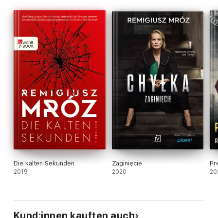
Die kalten Sekunden
Zaginięcie
Pr
2019
2020
20
Kund:innen kauften auch