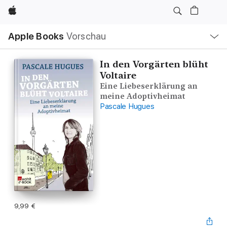
Apple
Lokale
Apple Books
Vorschau
Navigation
Menü
öffnen
In den Vorgärten blüht
Voltaire
Eine Liebeserklärung an
meine Adoptivheimat
Pascale Hugues
9,99 €