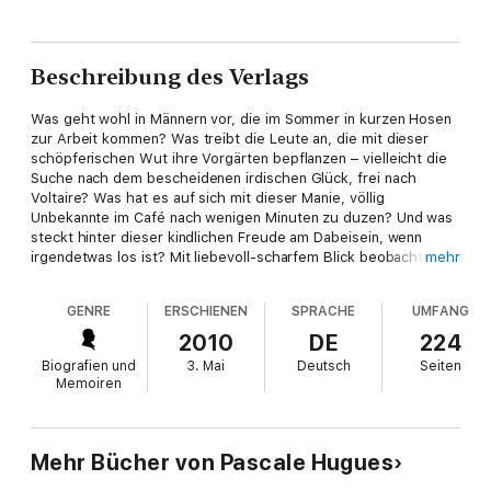
Beschreibung des Verlags
Was geht wohl in Männern vor, die im Sommer in kurzen Hosen
zur Arbeit kommen? Was treibt die Leute an, die mit dieser
schöpferischen Wut ihre Vorgärten bepflanzen – vielleicht die
Suche nach dem bescheidenen irdischen Glück, frei nach
Voltaire? Was hat es auf sich mit dieser Manie, völlig
Unbekannte im Café nach wenigen Minuten zu duzen? Und was
steckt hinter dieser kindlichen Freude am Dabeisein, wenn
irgendetwas los ist? Mit liebevoll-scharfem Blick beobachtet
mehr
die französische Journalistin Pascale Hugues unseren Alltag
und zeichnet ein hinreißendes Porträt ihrer Wahlheimat Berlin.
GENRE
ERSCHIENEN
SPRACHE
UMFANG
2010
DE
224
Biografien und
3. Mai
Deutsch
Seiten
Memoiren
Mehr Bücher von Pascale Hugues