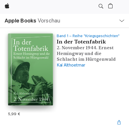
Apple
Lokale
Apple Books
Vorschau
Navigation
Menü
öffnen
Band 1 – Reihe "Kriegsgeschichten"
In der Totenfabrik
2. November 1944. Ernest
Hemingway und die
Schlacht im Hürtgenwald
Kai Althoetmar
5,99 €