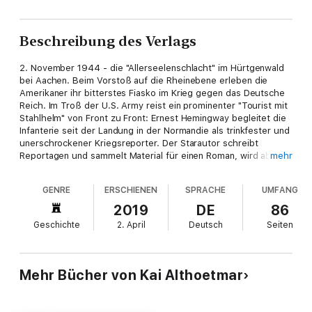
Beschreibung des Verlags
2. November 1944 - die "Allerseelenschlacht" im Hürtgenwald
bei Aachen. Beim Vorstoß auf die Rheinebene erleben die
Amerikaner ihr bitterstes Fiasko im Krieg gegen das Deutsche
Reich. Im Troß der U.S. Army reist ein prominenter "Tourist mit
Stahlhelm" von Front zu Front: Ernest Hemingway begleitet die
Infanterie seit der Landung in der Normandie als trinkfester und
unerschrockener Kriegsreporter. Der Starautor schreibt
Reportagen und sammelt Material für einen Roman, wird aber
mehr
immer wieder selbst zum Akteur im Kriegsgeschehen, brüstet
sich später der Tötung zahlloser deutscher Soldaten. Vor Paris
GENRE
ERSCHIENEN
SPRACHE
UMFANG
führt er Résistance-Kämpfer an, im Hotel "Ritz" hortet er
Waffen, in der Schnee-Eifel macht er ein Bauernhaus zum
2019
DE
86
Künstlertreffpunkt "Schloß Hemingway", während das
Geschichte
2. April
Deutsch
Seiten
Nachbardorf Brandscheid zum "Verdun der Eifel" wird. Im
Hürtgenwald aber verstummt der Autor im Angesicht des
Kriegsschreckens... Das Buch schildert Hemingways
romanhafte Erlebnisse beim Krieg im Westen 1944 und seine
Mehr Bücher von Kai Althoetmar
umstrittene Rolle als schillernder Kriegsreporter vor dem
Hintergrund der schweren Kämpfe in der Normandie, der
Schnee-Eifel und im Hürtgenwald. Für die Recherchen zu