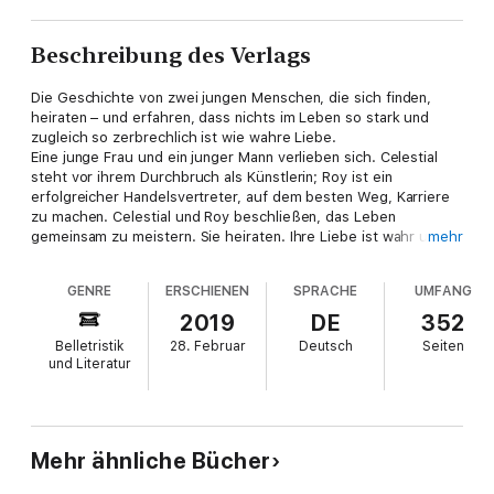
Beschreibung des Verlags
Die Geschichte von zwei jungen Menschen, die sich finden,
heiraten – und erfahren, dass nichts im Leben so stark und
zugleich so zerbrechlich ist wie wahre Liebe.
Eine junge Frau und ein junger Mann verlieben sich. Celestial
steht vor ihrem Durchbruch als Künstlerin; Roy ist ein
erfolgreicher Handelsvertreter, auf dem besten Weg, Karriere
zu machen. Celestial und Roy beschließen, das Leben
gemeinsam zu meistern. Sie heiraten. Ihre Liebe ist wahr und
mehr
die Zukunft eine große Verheißung. Doch dann trifft sie wie
aus dem Nichts ein Urteilsspruch, der Roy für Jahre ins
GENRE
ERSCHIENEN
SPRACHE
UMFANG
Gefängnis bringt. Die beiden beschließen, sich nicht
auseinanderbringen zu lassen und die schwere Zeit zu
2019
DE
352
meistern. Aber sie müssen erkennen, dass das Leben sie mit
Belletristik
28. Februar
Deutsch
Seiten
einem unlösbaren Rätsel auf die Probe stellt: Wie kann Liebe so
und Literatur
groß, so wahr – und doch so zerbrechlich sein?
Mehr ähnliche Bücher