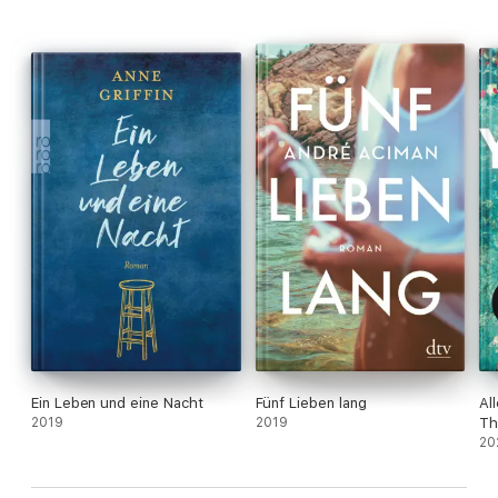
Ein Leben und eine Nacht
Fünf Lieben lang
Al
2019
2019
Th
20