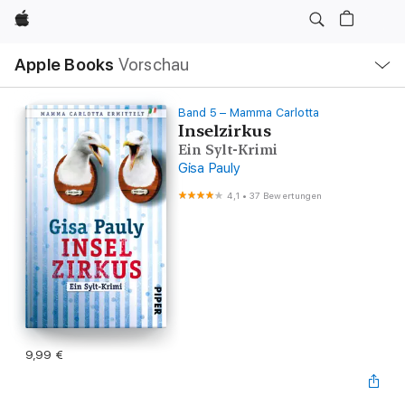
Apple
Lokale
Apple Books
Vorschau
Navigation
Menü
öffnen
Band 5 – Mamma Carlotta
Inselzirkus
Ein Sylt-Krimi
Gisa Pauly
4,1
•
37 Bewertungen
9,99 €