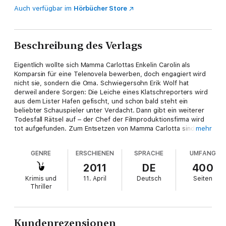
Auch verfügbar im
Hörbücher Store
Beschreibung des Verlags
Eigentlich wollte sich Mamma Carlottas Enkelin Carolin als
Komparsin für eine Telenovela bewerben, doch engagiert wird
nicht sie, sondern die Oma. Schwiegersohn Erik Wolf hat
derweil andere Sorgen: Die Leiche eines Klatschreporters wird
aus dem Lister Hafen gefischt, und schon bald steht ein
beliebter Schauspieler unter Verdacht. Dann gibt ein weiterer
Todesfall Rätsel auf – der Chef der Filmproduktionsfirma wird
tot aufgefunden. Zum Entsetzen von Mamma Carlotta sind die
mehr
Hauptverdächtigen ihre Kolleginnen am Set …
GENRE
ERSCHIENEN
SPRACHE
UMFANG
Perfekte Cozy Crime für Ihre Strandlektüre – machen Sie
Urlaub mit Mama Carlotta!
2011
DE
400
Krimis und
11. April
Deutsch
Seiten
Bücher für den Urlaub gibt es viele. Hervorragende
Thriller
Regionalkrimis ebenso. Doch kaum ein anderer Nordsee-Krimi
bringt das Lebensgefühl auf Sylt mit so viel Charme und
Situationskomik auf den Punkt wie die Mamma Carlotta-Reihe.
Lassen Sie die Seele baumeln und schmökern Sie nach
Kundenrezensionen