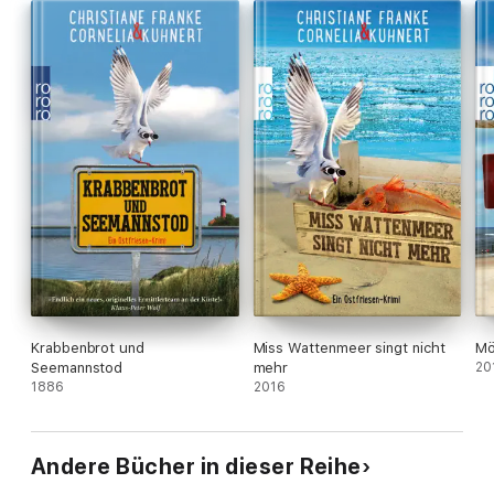
Krabbenbrot und
Miss Wattenmeer singt nicht
Mö
Seemannstod
mehr
20
1886
2016
Andere Bücher in dieser Reihe