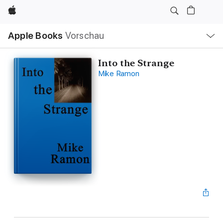
Apple
Lokale
Apple Books
Vorschau
Navigation
Menü
öffnen
Into the Strange
Mike Ramon