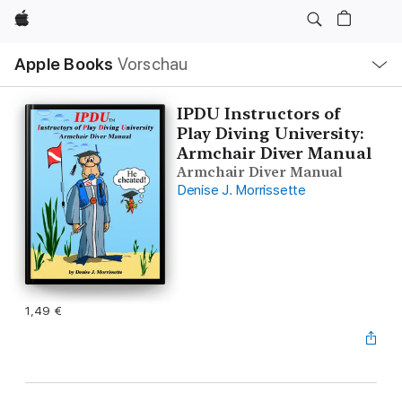
Apple
Lokale
Apple Books
Vorschau
Navigation
Menü
öffnen
IPDU Instructors of
Play Diving University:
Armchair Diver Manual
Armchair Diver Manual
Denise J. Morrissette
1,49 €