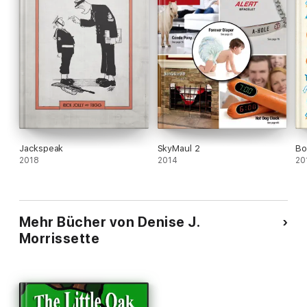
Jackspeak
SkyMaul 2
Bo
2018
2014
20
Mehr Bücher von Denise J.
Morrissette