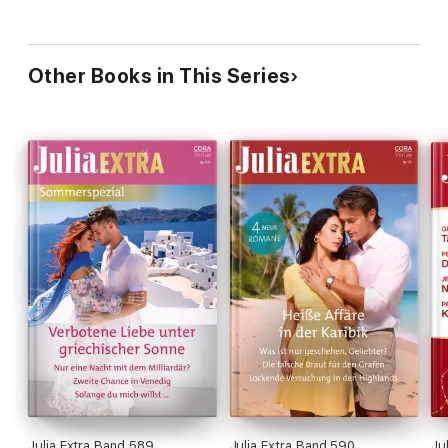
Other Books in This Series
Julia Extra Band 589
Julia Extra Band 590
Ju