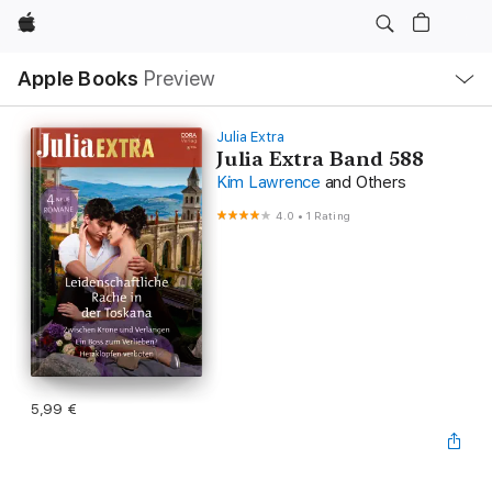
Apple
Local
Apple Books
Preview
Nav
Open
Menu
Julia Extra
Julia Extra Band 588
Kim Lawrence
and Others
4.0
•
1 Rating
5,99 €