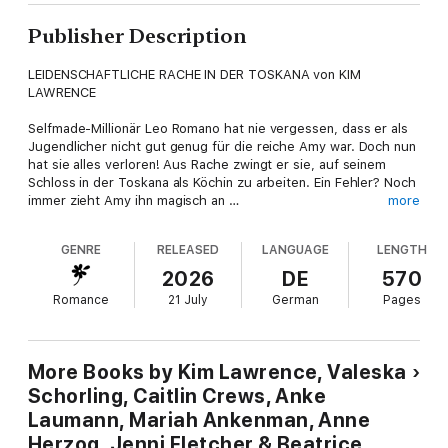
Publisher Description
LEIDENSCHAFTLICHE RACHE IN DER TOSKANA von KIM
LAWRENCE
Selfmade-Millionär Leo Romano hat nie vergessen, dass er als
Jugendlicher nicht gut genug für die reiche Amy war. Doch nun
hat sie alles verloren! Aus Rache zwingt er sie, auf seinem
Schloss in der Toskana als Köchin zu arbeiten. Ein Fehler? Noch
immer zieht Amy ihn magisch an …
more
ZWISCHEN KRONE UND VERLANGEN von CAITLIN CREWS
GENRE
RELEASED
LANGUAGE
LENGTH
Liebe, echte Nähe? Nichts für König Tadeo! Er hat Esme nur
2026
DE
570
aus Pflichtgefühl geheiratet, weil sein Vater es von ihm
Romance
21 July
German
Pages
verlangte. Nach dessen Tod kann er sich jetzt endlich scheiden
lassen! Doch dann gesteht Esme ihm plötzlich
Ungeheuerliches, das sein Herz in Aufruhr versetzt …
More Books by Kim Lawrence, Valeska
EIN BOSS ZUM VERLIEBEN? von MARIAH ANKENMAN
Schorling, Caitlin Crews, Anke
Laumann, Mariah Ankenman, Anne
Als ihre Schwester ungefragt ein Blind Date für sie arrangiert,
sagt Marissa nur widerwillig zu. Und obwohl der Typ mit den
Herzog, Jenni Fletcher & Beatrice