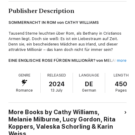
Publisher Description
SOMMERNACHT IN ROM von CATHY WILLIAMS
Tausend Sterne leuchten über Rom, als Bethany in Cristianos
Armen liegt. Doch sie weiß: Es ist ein Liebestraum auf Zeit.
Denn sie, ein bescheidenes Mädchen aus Irland, und dieser
attraktive Millionär – das kann doch nicht für immer sein?
EINE ENGLISCHE ROSE FÜR DEN MILLIONÄR? von MELANIE
more
MILBURNE
GENRE
RELEASED
LANGUAGE
LENGTH
Poppy Silverton erinnert den italienischen Millionär Raffaele
Caffarelli ein bisschen an eine englische Rose: zart, lieblich,
2024
DE
450
herzergreifend schön – sinnlich und unschuldig zugleich! Doch
Romance
13 July
German
Pages
gerade diese Unschuld gerät jetzt in Gefahr …
LASS DIE SONNE IN DEIN HERZ von LUCY GORDON
More Books by Cathy Williams,
Eine Affäre mit einem jüngeren Mann? Warum nicht, sagt sich
Melanie Milburne, Lucy Gordon, Rita
Della und genießt die romantischen Stunden mit dem
Koppers, Valeska Schorling & Karin
Archäologen Carlo Rinucci. Doch als Carlo ihr einen
überraschenden Heiratsantrag macht, ist sie plötzlich unsicher:
Weiss