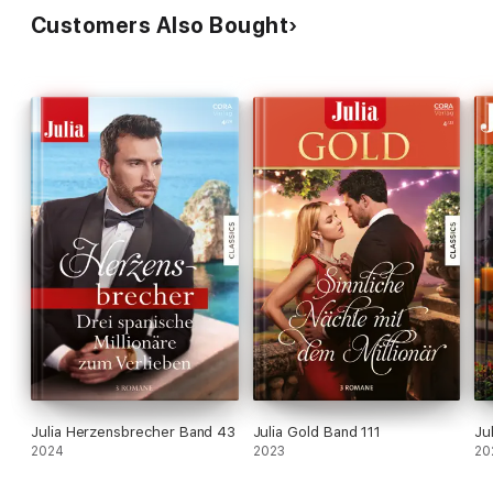
Customers Also Bought
Julia Herzensbrecher Band 43
Julia Gold Band 111
Ju
2024
2023
20