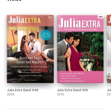
Kann das gut gehen?
Julia Extra Band 546
Julia Extra Band 309
Ju
2024
2010
20