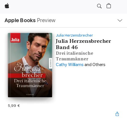
Apple
Local
Apple Books
Preview
Nav
Open
Menu
Julia Herzensbrecher
Julia Herzensbrecher
Band 46
Drei italienische
Traummänner
Cathy Williams
and Others
5,99 €