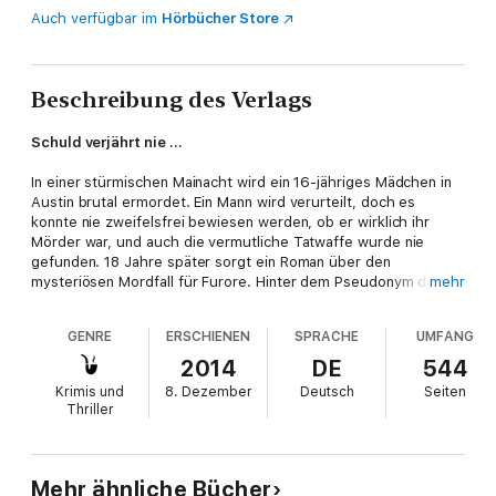
Auch verfügbar im
Hörbücher Store
Beschreibung des Verlags
Schuld verjährt nie …
In einer stürmischen Mainacht wird ein 16-jähriges Mädchen in
Austin brutal ermordet. Ein Mann wird verurteilt, doch es
konnte nie zweifelsfrei bewiesen werden, ob er wirklich ihr
Mörder war, und auch die vermutliche Tatwaffe wurde nie
gefunden. 18 Jahre später sorgt ein Roman über den
mysteriösen Mordfall für Furore. Hinter dem Pseudonym der
mehr
Autorin steckt Bellamy Lyston, die Schwester der damals
Ermordeten. Als ein windiger Journalist die Identität der
GENRE
ERSCHIENEN
SPRACHE
UMFANG
Verfasserin lüftet, erhält Bellamy anonyme Drohungen, und sie
weiß: Der wahre Mörder ihrer Schwester ist noch immer auf
2014
DE
544
freiem Fuß und hat nun sie im Visier …
Krimis und
8. Dezember
Deutsch
Seiten
Thriller
Mehr ähnliche Bücher