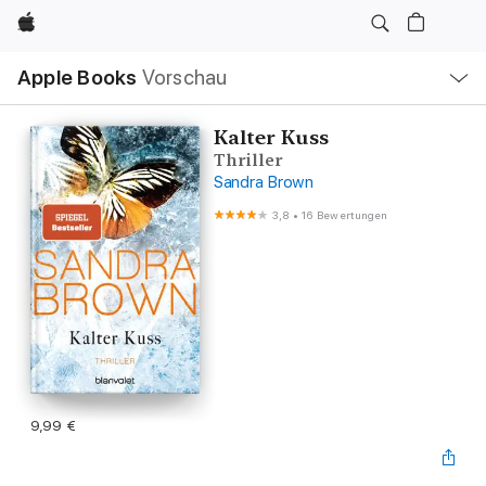
Apple
Lokale
Apple Books
Vorschau
Navigation
Menü
öffnen
Kalter Kuss
Thriller
Sandra Brown
3,8
•
16 Bewertungen
9,99 €