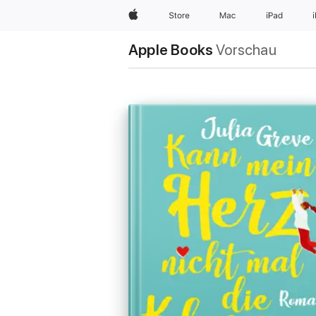
Apple
Store
Mac
iPad
Apple Books
Vorschau