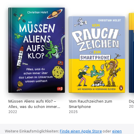
Müssen Aliens aufs Klo? –
Vom Rauchzeichen zum
Di
Alles, was du schon immer
Smartphone
20
über das Leben im Universum
2022
2025
wissen wolltest
Weitere Einkaufsmöglichkeiten:
Finde einen Apple Store
oder
einen