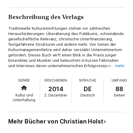
Beschreibung des Verlags
Traditionelle Kultureinrichtungen stehen vor zahlreichen
Herausforderungen: Überalterung des Publikums, schwindende
gesellschaftliche Relevanz, chronische Unterfinanzierung,
festgefahrene Strukturen und andere mehr. Von Seiten der
Kulturmanagementlehre wird daher verstärkt Unternehmertum
gefordert. Dieses Buch wirft einen Blick in die Praxis junger
Ensembles und Musiker und beleuchtet in kurzen Fallstudien
und Interviews deren unternehmerischen Erfolgsrezepte. Es
mehr
zeigt sich, dass Kunst und Unternehmertum keinesfalls
Gegensätze sind, wie oftmals postuliert wird. Im Gegenteil: Im
GENRE
ERSCHIENEN
SPRACHE
UMFANG
Idealfall beflügeln sich beide gegenseitig.
2014
DE
88
Kultur und
2. Dezember
Deutsch
Seiten
Unterhaltung
Mehr Bücher von Christian Holst