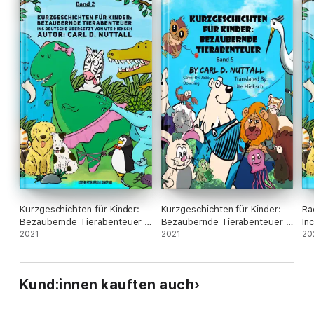
Kurzgeschichten für Kinder:
Kurzgeschichten für Kinder:
Ra
Bezaubernde Tierabenteuer -
Bezaubernde Tierabenteuer -
In
Band 2
2021
Band 5
2021
- V
20
Kund:innen kauften auch