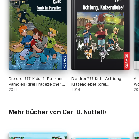
Die drei ??? Kids, 1, Panik im
Die drei ??? Kids, Achtung,
An
Paradies (drei Fragezeichen
Katzendiebe! (drei
Wö
Kids)
2022
Fragezeichen Kids)
2014
20
Mehr Bücher von Carl D. Nuttall