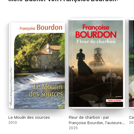
Le Moulin des sources
Fleur de charbon : par
Cam
2010
Françoise Bourdon, l'auteure
20
de La Roche aux loups
2025