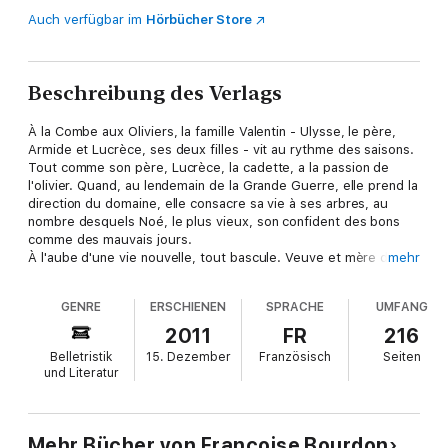
Auch verfügbar im
Hörbücher Store
Beschreibung des Verlags
À la Combe aux Oliviers, la famille Valentin - Ulysse, le père,
Armide et Lucrèce, ses deux filles - vit au rythme des saisons.
Tout comme son père, Lucrèce, la cadette, a la passion de
l'olivier. Quand, au lendemain de la Grande Guerre, elle prend la
direction du domaine, elle consacre sa vie à ses arbres, au
nombre desquels Noé, le plus vieux, son confident des bons
comme des mauvais jours.
À l'aube d'une vie nouvelle, tout bascule. Veuve et mère d'une
mehr
petite Aurélie, cette femme entière conquiert le droit de vivre
de nouvelles amours, traverse la Seconde Guerre en résistante
GENRE
ERSCHIENEN
SPRACHE
UMFANG
et surtout se bat pour sa fille, atteinte de la poliomyélite,
autant que pour la survie de ses oliviers.
2011
FR
216
Belletristik
15. Dezember
Französisch
Seiten
und Literatur
Mehr Bücher von Françoise Bourdon