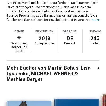
Beschlag. Manchmal ist das herausfordernd und spannend, oft
ist es anstrengend und erschöpfend. Damit man in diesem
Strudel die Orientierung behalten kann, gibt es das Lebe
Balance-Programm. Lebe Balance basiert auf wissenschaftlich
fundierten Erkenntnissen der Psychologie und Psychotherapie
mehr
und zeigt
GENRE
ERSCHIENEN
SPRACHE
UMFANG
wie Sie Ihre innere Stärke und Energie schützen, ausbauen und
erhöhen können,
2019
DE
245
wie Sie eine Balance finden zwischen der Bewältigung des
Gesundheit,
4. September
Deutsch
Seiten
Alltags und der Orientierung an den Dingen, die wirklich wichtig
Körper und
sind,
Geist
wie Sie den Augenblick intensiver erleben und die
Herausforderungen des Lebens aktiv angehen.
Mehr Bücher von Martin Bohus, Lisa
Lassen Sie sich auf Lebe Balance ein und entwickeln Sie
Lyssenko, MICHAEL WENNER &
Bewusstheit für Ihr persönliches Ressourcen-Gleichgewicht -
Mathias Berger
Ihr Leben wird einfacher, nachhaltiger, intensiver und reicher
werden.