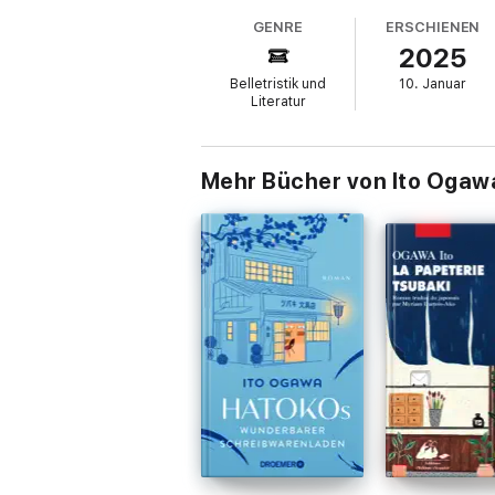
Née en 1973, Ogawa Ito connaît une enfanc
GENRE
ERSCHIENEN
une place prépondérante. Après des étude
2025
un best-seller mondial et est adapté au ci
Picquier.
Belletristik und
10. Januar
Literatur
Mehr Bücher von Ito Ogaw