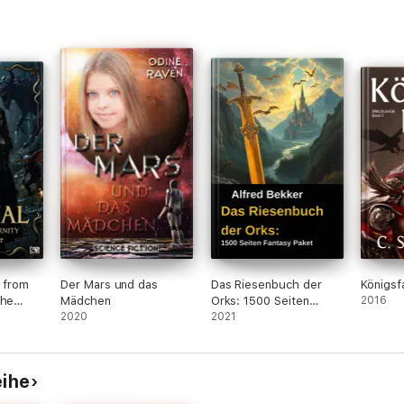
s from
Der Mars und das
Das Riesenbuch der
Königsf
che
Mädchen
Orks: 1500 Seiten
2016
2020
Fantasy Paket
2021
eihe