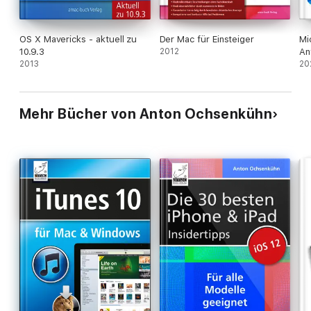
OS X Mavericks - aktuell zu
Der Mac für Einsteiger
Mi
10.9.3
2012
An
2013
20
Mehr Bücher von Anton Ochsenkühn