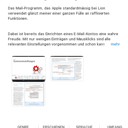
Das Mail-Programm, das Apple standardmässig bei Lion
verwendet glänzt meiner einer ganzen Fülle an raffinierten
Funktionen.
Dabei ist bereits das Einrichten eines E-Mail-Kontos eine wahre
Freude. Mit nur wenigen Einträgen und Mausklicks sind alle
relevanten Einstellungen vorgenommen und schon kann
mehr
gearbeitet werden. Praktisch ist zudem, dass zumeist neben
dem Programm Mail ebenso iCal und auch das Adressbuch
mitkonfiguriert werden.
Mail ist ein sehr leistungsfähiger E-Mail-Client. Deshalb kann es
sinnvoll sein, von Daten von anderen E-Mail-Programmen zu
importieren. Wie das geht, wird hier ebenso Schritt-für-Schritt
erklärt, wie die vielfältigen Funktionen, die Mail anbietet wie
etwa formatierte HTML-E-Mails, coole Shortcuts für schnelles
Arbeiten, enorm leistungsfähige Suchfunktion, gruppieren von
E-Mails nach Konversationen und vieles mehr.
Bei diesem eBook handelt es sich um ein "Textbook", das
ausschließlich mit iBooks 2.0 oder höher geöffnet bzw.
GENRE
ERSCHIENEN
SPRACHE
UMFANG