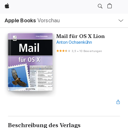
Apple
Lokale
Apple Books
Vorschau
Navigation
Menü
öffnen
Mail für OS X Lion
Anton Ochsenkühn
3,5
•
10 Bewertungen
Beschreibung des Verlags