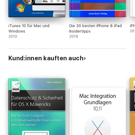
iTunes 10 für Mac und
Die 30 besten iPhone & iPad
iP
Windows
Insidertipps
20
2010
2019
Kund:innen kauften auch