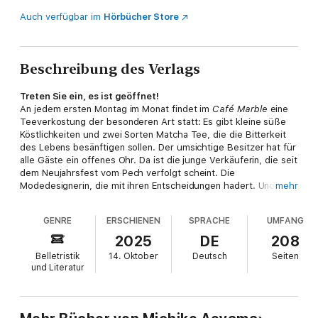
Auch verfügbar im
Hörbücher Store
Beschreibung des Verlags
Treten Sie ein, es ist geöffnet!
An jedem ersten Montag im Monat findet im
Café Marble
eine
Teeverkostung der besonderen Art statt: Es gibt kleine süße
Köstlichkeiten und zwei Sorten Matcha Tee, die die Bitterkeit
des Lebens besänftigen sollen. Der umsichtige Besitzer hat für
alle Gäste ein offenes Ohr. Da ist die junge Verkäuferin, die seit
dem Neujahrsfest vom Pech verfolgt scheint. Die
Modedesignerin, die mit ihren Entscheidungen hadert. Und die
mehr
Großmutter, die sich mit ihrer Enkelin überworfen hat ... Alle
Besucher sind an einem Punkt in ihrem Leben, an dem sie Halt
GENRE
ERSCHIENEN
SPRACHE
UMFANG
und Trost brauchen. Oder einfach einen guten Rat. Und so wird
das Café zu einem Ort unerwarteter Begegnungen und zu
2025
DE
208
einem Ausgangspunkt für Neubeginn und zweite Chancen.
Belletristik
14. Oktober
Deutsch
Seiten
und Literatur