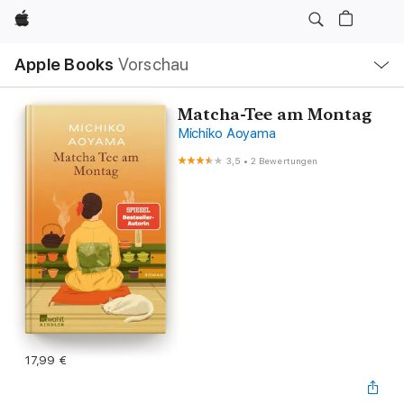
Apple
Lokale
Apple Books
Vorschau
Navigation
Menü
öffnen
Matcha-Tee am Montag
Michiko Aoyama
3,5
•
2 Bewertungen
17,99 €