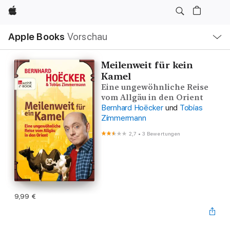
Apple
Lokale
Apple Books
Vorschau
Navigation
Menü
öffnen
Meilenweit für kein
Kamel
Eine ungewöhnliche Reise
vom Allgäu in den Orient
Bernhard Hoëcker
und
Tobias
Zimmermann
2,7
•
3 Bewertungen
9,99 €