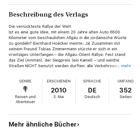
Beschreibung des Verlags
Die verrückteste Rallye der Welt
Ist es eine gute Idee, mit einem 20 Jahre alten Auto 6500
Kilometer vom beschaulichen Allgäu in die jordanische Wüste
zu gondeln? Bernhard Hoëcker meinte: Ja! Zusammen mit
seinem Freund Tobias Zimmermann stürzte er sich in ein
irrwitziges Unterfangen – die Allgäu-Orient Rallye: Fest stand
das Ziel (Amman), der Siegpreis (ein Kamel) – und welche
Straßen NICHT benutzt werden durften: alle Verkehrswege, die
mehr
ein reibungsloses Fortkommen garantierten. Ein
Abenteuerbericht voll witziger Begebenheiten, absurdem
GENRE
ERSCHIENEN
SPRACHE
UMFANG
Wissen und skurriler Reiseimpressionen aus Okzident und
Orient.
2010
DE
352
Reisen und
3. Mai
Deutsch
Seiten
Abenteuer
Mehr ähnliche Bücher