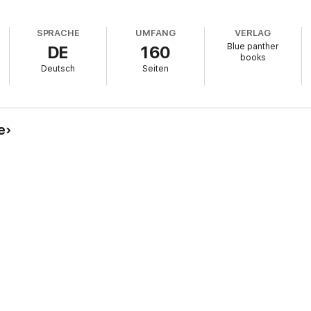
SPRACHE
UMFANG
VERLAG
Blue panther
DE
160
books
Deutsch
Seiten
e
und enthält keine gekürzten erotischen Szenen.