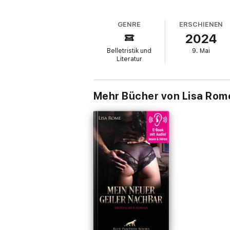
Und dann kommt er ...
GENRE
ERSCHIENEN
Er gibt ihr das, was ihr fehlt:
2024
Er macht sie hemmungslos,
Belletristik und
9. Mai
Literatur
er macht sie willenlos &
er macht sie geil!
Mehr Bücher von Lisa Rom
Diese Ausgabe ist vollständig, unzensiert 