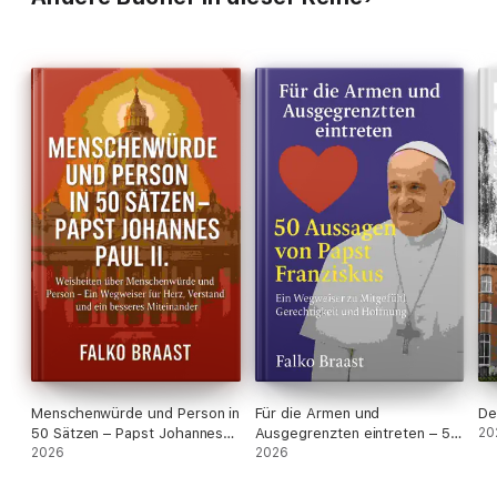
Menschenwürde und Person in
Für die Armen und
De
50 Sätzen – Papst Johannes
Ausgegrenzten eintreten – 50
20
Paul II.
2026
Aussagen von Papst
2026
Franziskus