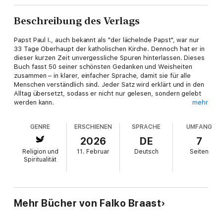
Beschreibung des Verlags
Papst Paul I., auch bekannt als "der lächelnde Papst", war nur
33 Tage Oberhaupt der katholischen Kirche. Dennoch hat er in
dieser kurzen Zeit unvergessliche Spuren hinterlassen. Dieses
Buch fasst 50 seiner schönsten Gedanken und Weisheiten
zusammen – in klarer, einfacher Sprache, damit sie für alle
Menschen verständlich sind. Jeder Satz wird erklärt und in den
Alltag übersetzt, sodass er nicht nur gelesen, sondern gelebt
werden kann.
mehr
GENRE
ERSCHIENEN
SPRACHE
UMFANG
Ob Sie Trost suchen, Inspiration für Ihr tägliches Handeln
2026
DE
7
brauchen oder einfach einen Moment der Besinnung wünschen
Religion und
11. Februar
Deutsch
Seiten
– diese Sammlung lädt dazu ein, Herz und Verstand zu öffnen.
Spiritualität
Sie erinnert daran, dass Menschlichkeit keine große Theorie
ist, sondern in kleinen Gesten beginnt: im Lächeln, im Zuhören,
im Vergeben.
Mehr Bücher von Falko Braast
Ein Buch für alle, die sich eine friedlichere, freundlichere Welt