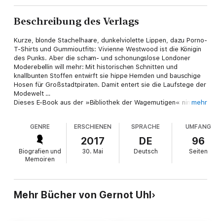
Beschreibung des Verlags
Kurze, blonde Stachelhaare, dunkelviolette Lippen, dazu Porno-
T-Shirts und Gummioutfits: Vivienne Westwood ist die Königin
des Punks. Aber die scham- und schonungslose Londoner
Moderebellin will mehr: Mit historischen Schnitten und
knallbunten Stoffen entwirft sie hippe Hemden und bauschige
Hosen für Großstadtpiraten. Damit entert sie die Laufstege der
Modewelt …
Dieses E-Book aus der »Bibliothek der Wagemutigen« nimmt
mehr
Sie mit in Vivienne Westwoods schrille Lebensgeschichte:
Verbringen Sie mit ihr eine behütete Kindheit im Grünen und
GENRE
ERSCHIENEN
SPRACHE
UMFANG
folgen Sie der Teenagerin ins pulsierende London. Erleben Sie,
wie sich die junge Mutter aus allen bürgerlichen Fesseln löst
2017
DE
96
und als Tabubruch-Schneiderin die rebellischen Punker mit
Biografien und
30. Mai
Deutsch
Seiten
schockierenden Klamotten versorgt. Folgen sie der weltweit
Memoiren
gefeierten Mode-Designerin nach Paris und Mailand und
schützen Sie mit der Klimarevolutionärin die Arktis und den
Regenwald …
Mehr Bücher von Gernot Uhl