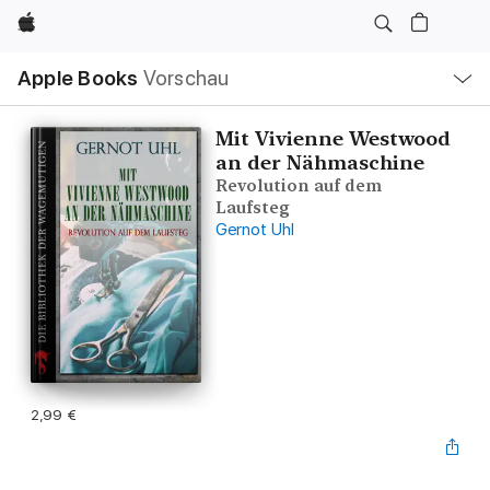
Apple
Lokale
Apple Books
Vorschau
Navigation
Menü
öffnen
Mit Vivienne Westwood
an der Nähmaschine
Revolution auf dem
Laufsteg
Gernot Uhl
2,99 €