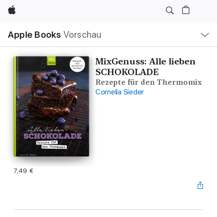
Apple
Lokale
Apple Books
Vorschau
Navigation
Menü
öffnen
MixGenuss: Alle lieben
SCHOKOLADE
Rezepte für den Thermomix
Cornelia Sieder
7,49 €