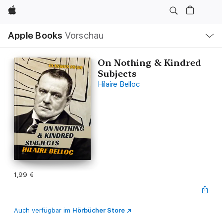
Apple
Lokale
Apple Books
Vorschau
Navigation
Menü
öffnen
On Nothing & Kindred
Subjects
Hilaire Belloc
1,99 €
Auch verfügbar im
Hörbücher Store