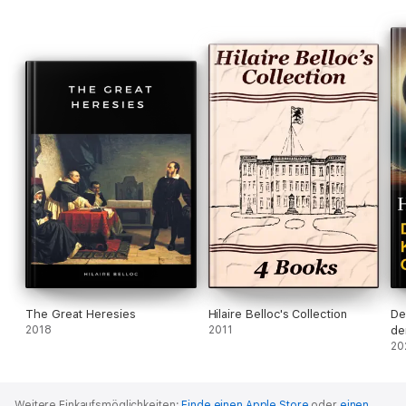
The Great Heresies
Hilaire Belloc's Collection
De
2018
2011
de
20
Weitere Einkaufsmöglichkeiten:
Finde einen Apple Store
oder
einen