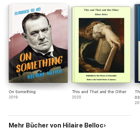
On Something
This and That and the Other
Th
2019
2020
03
20
Mehr Bücher von Hilaire Belloc