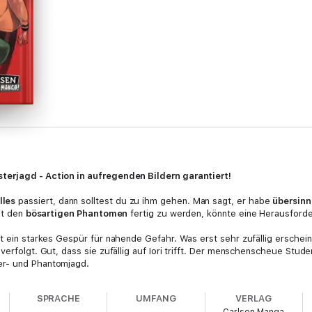
terjagd - Action in aufregenden Bildern garantiert!
lles
passiert, dann solltest du zu ihm gehen. Man sagt, er habe
übersinn
mit den
bösartigen Phantomen
fertig zu werden, könnte eine Herausford
t ein starkes Gespür für nahende Gefahr. Was erst sehr zufällig erscheint
verfolgt. Gut, dass sie zufällig auf Iori trifft. Der menschenscheue Stud
er- und Phantomjagd.
sterer Vorkommnisse! Perfekt für Leser*innen von "Demon Slayer" und
SPRACHE
UMFANG
VERLAG