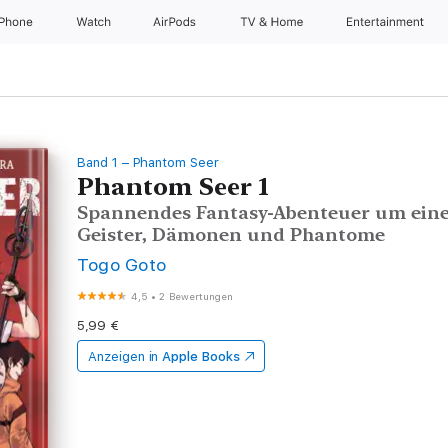
iPhone
Watch
AirPods
TV & Home
Entertainment
Band 1 – Phantom Seer
Phantom Seer 1
Spannendes Fantasy-Abenteuer um eine 
Geister, Dämonen und Phantome
Togo Goto
4,5
•
2 Bewertungen
5,99 €
Anzeigen in
Apple Books