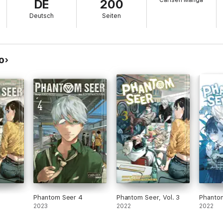
Carlsen Manga
DE
200
Deutsch
Seiten
 von Shueisha
o
Phantom Seer 4
Phantom Seer, Vol. 3
Phantom
2023
2022
2022