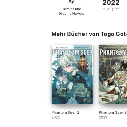
2022
Weitere Informationen:
Comics und
2. August
- Beliebte Serie aus der "Manga Plus"-App
Graphic Novels
- In vier Bänden abgeschlossen
- Empfohlen ab 12 Jahren
Mehr Bücher von Togo Got
Phantom Seer 2
Phantom Seer 3
2022
2023