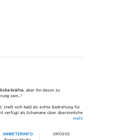
liche Kräfte
, aber ihn davon zu
erung sein…"
, stellt sich bald als echte Bedrohung für
ent verfügt als Schamane über übersinnliche
mehr
 "Soul Eater"!
ANBIETERINFO
GRÖSSE