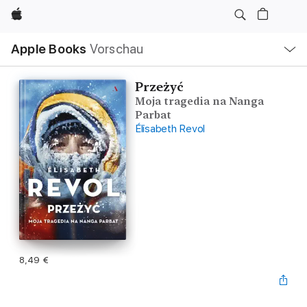
Apple
Lokale
Apple Books
Vorschau
Navigation
Menü
öffnen
Przeżyć
Moja tragedia na Nanga
Parbat
Élisabeth Revol
8,49 €