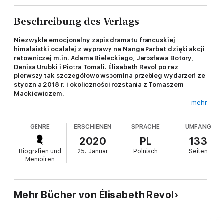
Beschreibung des Verlags
Niezwykle emocjonalny zapis dramatu francuskiej
himalaistki ocalałej z wyprawy na Nanga Parbat dzięki akcji
ratowniczej m.in. Adama Bieleckiego, Jarosława Botory,
Denisa Urubki i Piotra Tomali. Élisabeth Revol po raz
pierwszy tak szczegółowo wspomina przebieg wydarzeń ze
stycznia 2018 r. i okoliczności rozstania z Tomaszem
Mackiewiczem.
mehr
W styczniu 2018 roku Tomasz „Czapkins” Mackiewicz i
GENRE
ERSCHIENEN
SPRACHE
UMFANG
Élisabeth Revol stanęli na wymarzonym szczycie Nanga Parbat.
Mieli to zrobić po swojemu i bez żadnego rozgłosu. Jednak w
2020
PL
133
drodze powrotnej Czapkinsa dopadła choroba wysokościowa.
Biografien und
25. Januar
Polnisch
Seiten
Revol sprowadziła go do szczeliny w śniegu około 800 m
Memoiren
poniżej szczytu, gdzie został na zawsze.
– Jest mi zimno, chcę odpocząć – miał powiedzieć w ostatnich
słowach, które w intymnym wyznaniu na łamach tej książki
Mehr Bücher von Élisabeth Revol
wspomina Francuzka.
„Przeżyć. Moja tragedia na Nanga Parbat” jest osobistym,