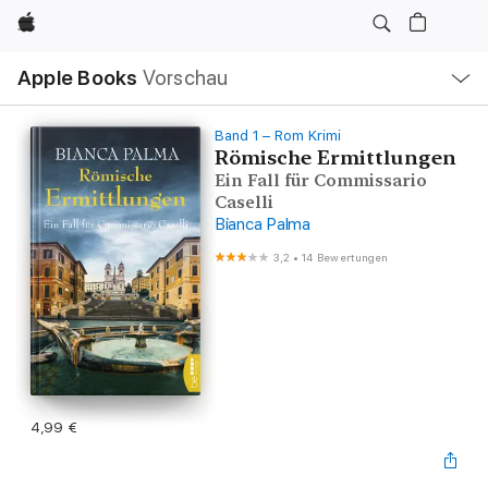
Apple
Lokale
Apple Books
Vorschau
Navigation
Menü
öffnen
Band 1 – Rom Krimi
Römische Ermittlungen
Ein Fall für Commissario
Caselli
Bianca Palma
3,2
•
14 Bewertungen
4,99 €