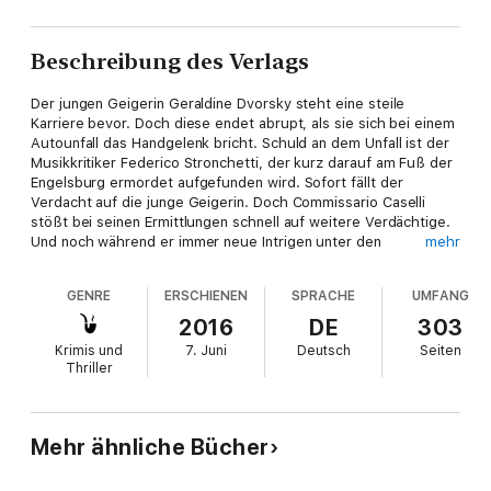
Beschreibung des Verlags
Der jungen Geigerin Geraldine Dvorsky steht eine steile
Karriere bevor. Doch diese endet abrupt, als sie sich bei einem
Autounfall das Handgelenk bricht. Schuld an dem Unfall ist der
Musikkritiker Federico Stronchetti, der kurz darauf am Fuß der
Engelsburg ermordet aufgefunden wird. Sofort fällt der
Verdacht auf die junge Geigerin. Doch Commissario Caselli
stößt bei seinen Ermittlungen schnell auf weitere Verdächtige.
Und noch während er immer neue Intrigen unter den
mehr
exzentrischen Opernstars enthüllt, geschieht ein weiterer Mord
...
GENRE
ERSCHIENEN
SPRACHE
UMFANG
Commissario Alessandro Caselli ermittelt in Rom - ein eleganter
2016
DE
303
Kriminalbeamter mit guten Manieren und Geschmack.
Krimis und
7. Juni
Deutsch
Seiten
Thriller
Mehr ähnliche Bücher