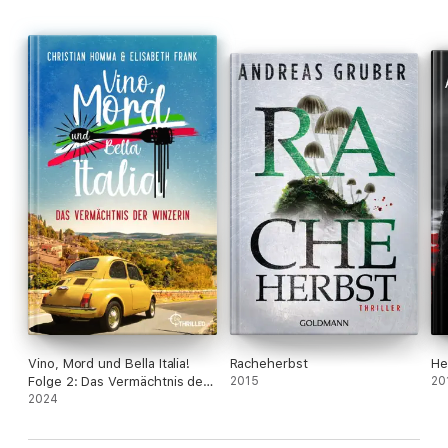
Vino, Mord und Bella Italia!
Racheherbst
He
Folge 2: Das Vermächtnis der
2015
20
Winzerin
2024