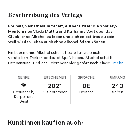
Beschreibung des Verlags
Freiheit, Selbstbestimmtheit, Authentizität: Die Sobriety-
Mentorinnen Vlada Mättig und Katharina Vogt über das
Glück, ohne Alkohol zu leben und sich selbst treu zu sein.
Weil wir das Leben auch ohne Alkohol feiern können!
Ein Leben ohne Alkohol scheint heute für viele nicht
vorstellbar: Trinken bedeutet Spaß haben. Alkohol schafft
Entspannung. Und das Feierabendbier gehört nach einem
mehr
stressigen Tag automatisch dazu. Oder? Doch wann schlagen
die vermeintlich positiven Eigenschaften des Alkoholkonsums
GENRE
ERSCHIENEN
SPRACHE
UMFANG
ins Gegenteil um? Wann wird "ein Gläschen" zur Sucht? Und wie
befreit man sich von der Vorstellung, Alkohol gehöre
2021
DE
240
zwangsläufig zu einem lustigen Abend dazu?
Gesundheit,
1. September
Deutsch
Seiten
Körper und
Vlada Mättig und Katharina Vogt sind Freundinnen seit
Geist
Kindheitstagen und kennen die Schattenseiten des
Alkoholkonsums. Heute haben sie beide ihren Weg gefunden
und leben ein nüchternes, befreites und vor allem
selbstbestimmtes Leben. Als Sobriety-Mentorinnen beraten sie
Kund:innen kauften auch
regelmäßig Menschen, die Abhängigkeit gegen Freiheit