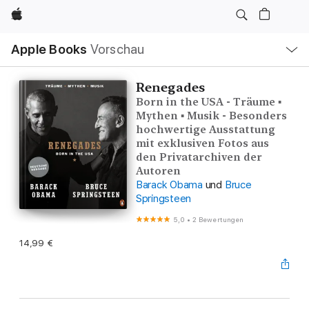
Apple
Lokale
Apple Books
Vorschau
Navigation
Menü
öffnen
Renegades
Born in the USA - Träume ▪
Mythen ▪ Musik - Besonders
hochwertige Ausstattung
mit exklusiven Fotos aus
den Privatarchiven der
Autoren
Barack Obama
und
Bruce
Springsteen
5,0
•
2 Bewertungen
14,99 €