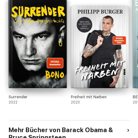
der amerikanischen Erzählung zu verbinden.
Surrender
Freiheit mit Narben
BE
2022
2023
20
Mehr Bücher von Barack Obama &
Bruce Springsteen