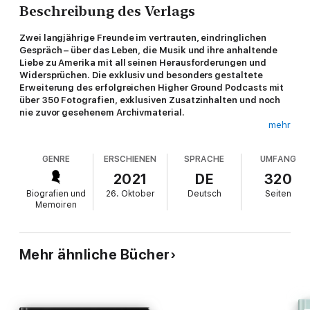
Beschreibung des Verlags
Zwei langjährige Freunde im vertrauten, eindringlichen
Gespräch – über das Leben, die Musik und ihre anhaltende
Liebe zu Amerika mit all seinen Herausforderungen und
Widersprüchen. Die exklusiv und besonders gestaltete
Erweiterung des erfolgreichen Higher Ground Podcasts mit
über 350 Fotografien, exklusiven Zusatzinhalten und noch
nie zuvor gesehenem Archivmaterial.
mehr
"Renegades: Born in the USA" ist ein sehr persönlicher,
aufschlussreicher und unterhaltsamer Dialog zwischen Ex-
GENRE
ERSCHIENEN
SPRACHE
UMFANG
Präsident Barack Obama und der Rocklegende Bruce
Springsteen. Die beiden erörtern alle möglichen Themen – über
2021
DE
320
ihre Herkunft und die entscheidenden Momente ihres Lebens,
Biografien und
26. Oktober
Deutsch
Seiten
über Familie und Vaterschaft bis hin zur polarisierenden Politik
Memoiren
ihres Landes und der wachsenden Kluft zwischen dem
amerikanischen Traum und der amerikanischen Realität. Das mit
zahlreichen Farbfotografien und seltenem Archivmaterial
gestaltete Buch ist ein fesselndes und wunderbar illustriertes
Mehr ähnliche Bücher
Porträt zweier Außenseiter – der eine Schwarz, der andere
weiß –, die, wie es im Titel "Renegades" anklingt, ihren ganz
eigenen, unkonventionellen Weg gefunden haben, ihre
persönliche Suche nach Sinn, Identität und Gemeinschaft mit