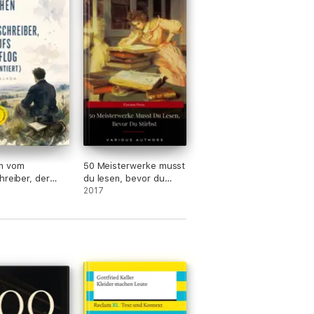
n vom
50 Meisterwerke musst
hreiber, der
du lesen, bevor du
nd flog
stirbst
2017
tiert)