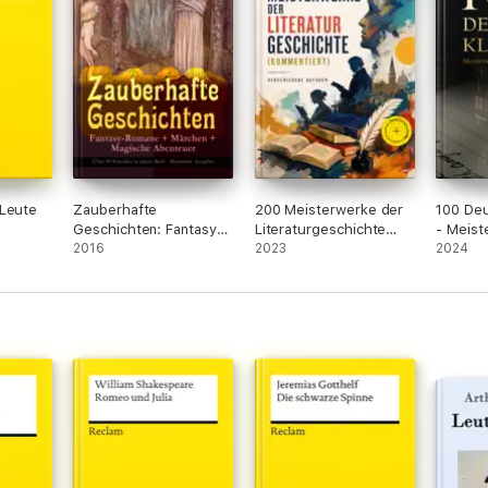
 Leute
Zauberhafte
200 Meisterwerke der
100 Deu
Geschichten: Fantasy-
Literaturgeschichte
- Meist
Romane + Märchen +
2016
(Kommentiert)
2023
man ke
2024
Magische Abenteuer
(Über 90 Klassiker in
einem Buch -
Illustrierte Ausgabe)