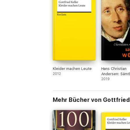
Kleider machen Leute
Hans Christian
2012
Andersen: Sämtl
Werke
2019
Mehr Bücher von Gottfried 