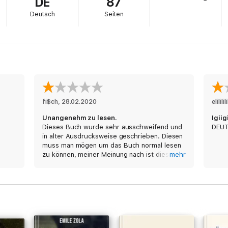
DE
87
Deutsch
Seiten
fi$ch
, 
28.02.2020
elilili
Unangenehm zu lesen.
Igiig
Dieses Buch wurde sehr ausschweifend und
DEUT
in alter Ausdrucksweise geschrieben. Diesen
muss man mögen um das Buch normal lesen
zu können, meiner Meinung nach ist dieses
mehr
Buch nahezu unmöglich zu lesen.