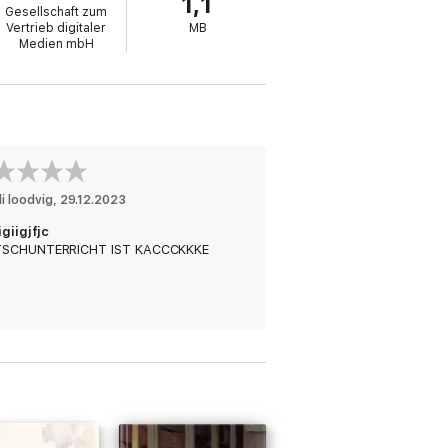
1,1
Gesellschaft zum
Vertrieb digitaler
MB
Medien mbH
lili loodvig
, 
29.12.2023
igiigjfjc
SCHUNTERRICHT IST KACCCKKKE