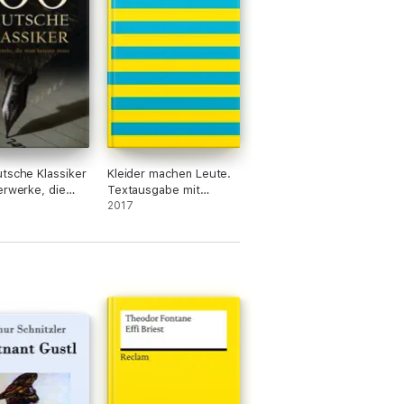
tsche Klassiker
Kleider machen Leute.
erwerke, die
Textausgabe mit
nnen muss
Kommentar und
2017
Materialien