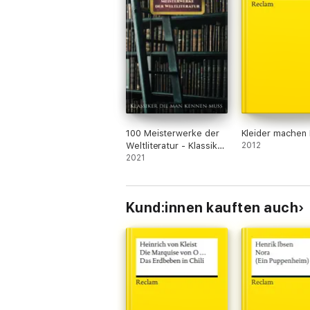
100 Meisterwerke der
Kleider machen
Weltliteratur - Klassiker
2012
die man kennen muss
2021
Kund:innen kauften auch