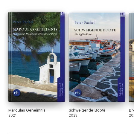
Maroulas Geheimnis
Schweigende Boote
Br
2021
2023
20