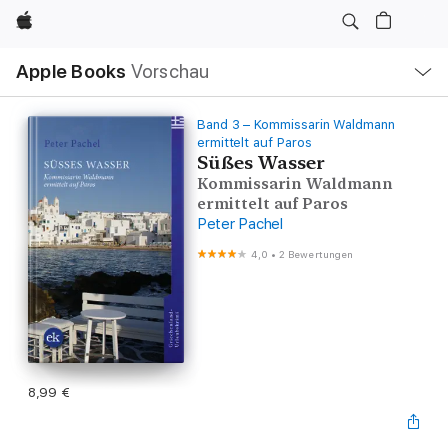
Apple
Lokale
Apple Books
Vorschau
Navigation
Menü
öffnen
Band 3 – Kommissarin Waldmann
ermittelt auf Paros
Süßes Wasser
Kommissarin Waldmann
ermittelt auf Paros
Peter Pachel
4,0
•
2 Bewertungen
8,99 €