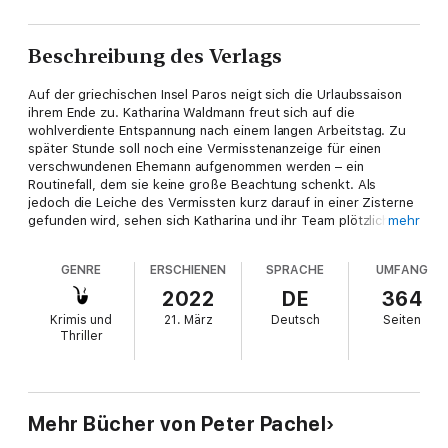
Beschreibung des Verlags
Auf der griechischen Insel Paros neigt sich die Urlaubssaison
ihrem Ende zu. Katharina Waldmann freut sich auf die
wohlverdiente Entspannung nach einem langen Arbeitstag. Zu
später Stunde soll noch eine Vermisstenanzeige für einen
verschwundenen Ehemann aufgenommen werden – ein
Routinefall, dem sie keine große Beachtung schenkt. Als
jedoch die Leiche des Vermissten kurz darauf in einer Zisterne
gefunden wird, sehen sich Katharina und ihr Team plötzlich in
mehr
ein Netz aus mysteriösen Mordfällen und Schmiergeldern
verstrickt. Korruption, Fahrlässigkeit und unendliche Gier – die
GENRE
ERSCHIENEN
SPRACHE
UMFANG
von Paros über Amsterdam bis nach Thailand reicht. Die einzige
scheinbare Gemeinsamkeit scheint die Firma AquaTop zu sein.
2022
DE
364
Aber was kann Meerwasserentsalzung mit dem Mord zu tun
Krimis und
21. März
Deutsch
Seiten
haben?
Thriller
Passend zur Spannung gibt es leckere Rezepte, die den
Griechenland-Krimi zu einem kulinarischen Erlebnis machen.
Mehr Bücher von Peter Pachel