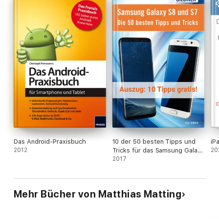
Ein großer Index erleichtert den schnellen Zugriff auf Details.
Das Android-Praxisbuch
10 der 50 besten Tipps und
iP
2012
Tricks für das Samsung Galaxy
20
S8 und S7
2017
Mehr Bücher von Matthias Matting