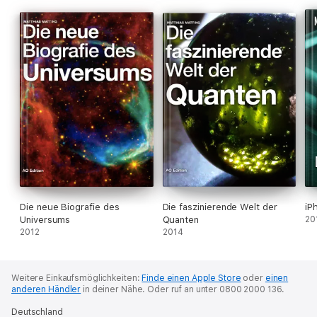
Die neue Biografie des
Die faszinierende Welt der
iP
Universums
Quanten
20
2012
2014
Weitere Einkaufsmöglichkeiten:
Finde einen Apple Store
oder
einen
anderen Händler
in deiner Nähe.
Oder ruf an unter 0800 2000 136.
Deutschland