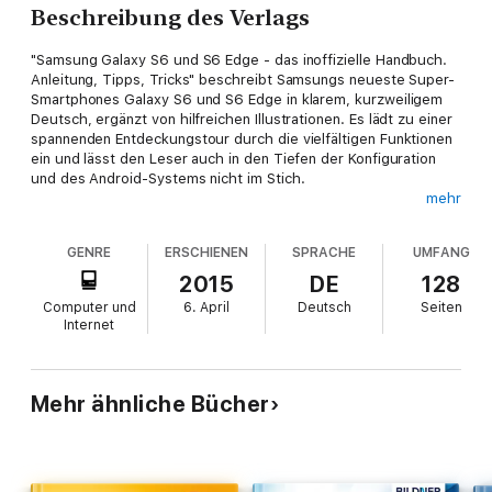
Beschreibung des Verlags
"Samsung Galaxy S6 und S6 Edge - das inoffizielle Handbuch.
Anleitung, Tipps, Tricks" beschreibt Samsungs neueste Super-
Smartphones Galaxy S6 und S6 Edge in klarem, kurzweiligem
Deutsch, ergänzt von hilfreichen Illustrationen. Es lädt zu einer
spannenden Entdeckungstour durch die vielfältigen Funktionen
ein und lässt den Leser auch in den Tiefen der Konfiguration
und des Android-Systems nicht im Stich.
mehr
Die hilfreichen Anleitungen entstammen dem umfangreichen
GENRE
ERSCHIENEN
SPRACHE
UMFANG
Erfahrungsschatz des Autors mit Android allgemein und der
Galaxy-Serie im Besonderen. Alle Tipps & Tricks wurden vor
2015
DE
128
Aufnahme in das inoffizielle Handbuch ausführlich überprüft.
Computer und
6. April
Deutsch
Seiten
Internet
"Samsung Galaxy S6 und S6 Edge - das inoffizielle Handbuch.
Anleitung, Tipps, Tricks" verrät Ihnen, wie Sie Ihr neues
Smartphone optimal einsetzen. Sie erfahren, wie Sie das Gerät
Mehr ähnliche Bücher
perfekt konfigurieren. Wie stellen Sie die Oberfläche für sich
ein? Welche coolen Sprüche hat Samsungs "S-Voice" drauf?
Wie installieren Sie Adobe Flash? Wie funktioniert das Edge-
Display? Welche Foto-Tipps gilt es zu beachten?