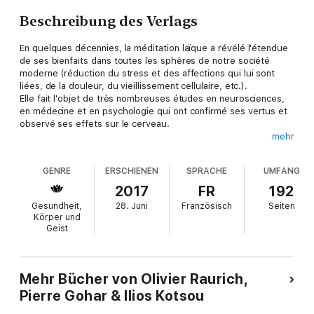
Beschreibung des Verlags
En quelques décennies, la méditation laïque a révélé l'étendue
de ses bienfaits dans toutes les sphères de notre société
moderne (réduction du stress et des affections qui lui sont
liées, de la douleur, du vieillissement cellulaire, etc.).
Elle fait l'objet de très nombreuses études en neurosciences,
en médecine et en psychologie qui ont confirmé ses vertus et
observé ses effets sur le cerveau.
mehr
Cet ouvrage explore en détail les convergences entre la
méditation et les différentes avenues de la science moderne. Il
GENRE
ERSCHIENEN
SPRACHE
UMFANG
nous fait toucher du doigt tout ce que la méditation peut nous
apporter, individuellement et collectivement, pour la paix et le
2017
FR
192
bien-être de tous.
Gesundheit,
28. Juni
Französisch
Seiten
Körper und
Geist
Mehr Bücher von Olivier Raurich,
Pierre Gohar & Ilios Kotsou