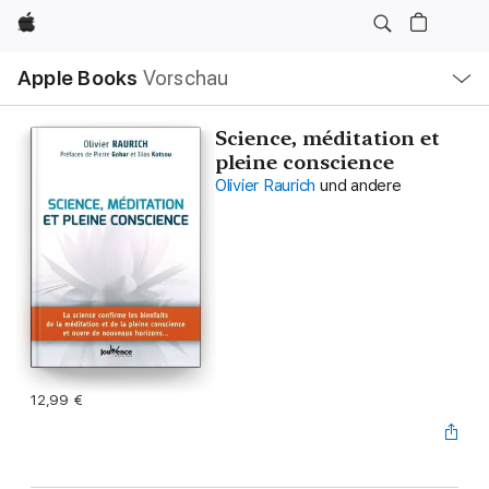
Apple
Lokale
Apple Books
Vorschau
Navigation
Menü
öffnen
Science, méditation et
pleine conscience
Olivier Raurich
und andere
12,99 €