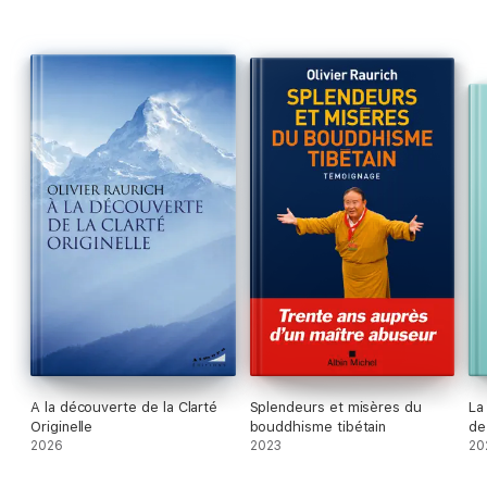
A la découverte de la Clarté
Splendeurs et misères du
La
Originelle
bouddhisme tibétain
de
2026
2023
20