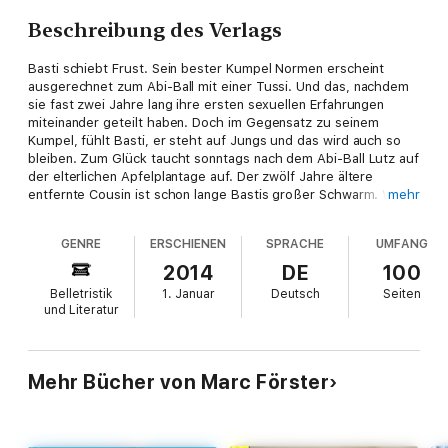
Beschreibung des Verlags
Basti schiebt Frust. Sein bester Kumpel Normen erscheint
ausgerechnet zum Abi-Ball mit einer Tussi. Und das, nachdem
sie fast zwei Jahre lang ihre ersten sexuellen Erfahrungen
miteinander geteilt haben. Doch im Gegensatz zu seinem
Kumpel, fühlt Basti, er steht auf Jungs und das wird auch so
bleiben. Zum Glück taucht sonntags nach dem Abi-Ball Lutz auf
der elterlichen Apfelplantage auf. Der zwölf Jahre ältere
entfernte Cousin ist schon lange Bastis großer Schwarm. Weit
mehr
weg vom Niederrhein, lebt der in Köln und, so flüstert die
Familie, steht auf Männer. Basti ist erst wieder happy, als Lutz
GENRE
ERSCHIENEN
SPRACHE
UMFANG
ihn zur Uni Besichtigung nach Köln einlädt. Bastis erstes
Wochenende in der Gay Hauptstadt wird zur Achterbahnfahrt.
2014
DE
100
Er sieht knutschende Jungs, erlebt Boys, die ihm an die
Belletristik
1. Januar
Deutsch
Seiten
Wäsche wollen, und hat auch noch seinen ersten richtigen Sex.
und Literatur
Die nächsten Wochen werden zum Kontrastprogramm. Bei der
Erdbeerernte hat er Zeit zum nachdenken, führt frustrierende
Gespräche mit Normen und bleibt in Lutz vernarrt. Ohne mit
dem Cousin im Bett zu landen, bringt der ihm Köln näher und
Mehr Bücher von Marc Förster
Basti erkennt an den folgenden Wochenenden die
Oberflächlichkeit der schwulen Szene. Dennoch lockt die City.
Mit Lutz' Kumpel Marco erlebt er seine erste Gay-Disco, seinen
ersten One Night stand und andere verrückte Ereignisse. Marco