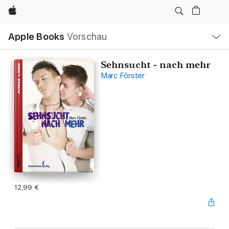
Apple
Lokale
Apple Books
Vorschau
Navigation
Menü
öffnen
Sehnsucht - nach mehr
Marc Förster
12,99 €