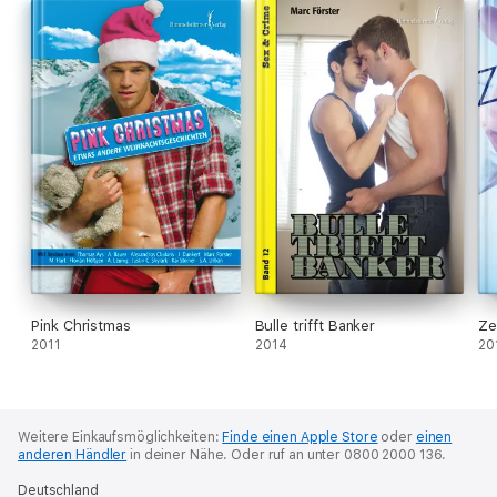
verschafft ihm dann ein Appartement und Basti ist bereit für
das Abenteuer Großstadt. Bis Sören zur Apfelernte auf dem
elterlichen Gutshof auftaucht. Diesmal fahren nicht nur Bastis
Gefühle Achterbahn. Der Youngster erlebt den ersten Looping
seines schwulen Lebens.Achterbahn, zwischen Dorf und City,
Erdbeeren und Kölsch, Sex und Gefühlen.......
Pink Christmas
Bulle trifft Banker
Ze
2011
2014
20
Weitere Einkaufsmöglichkeiten:
Finde einen Apple Store
oder
einen
anderen Händler
in deiner Nähe.
Oder ruf an unter 0800 2000 136.
Deutschland