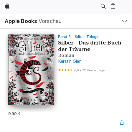
Apple
Lokale
Apple Books
Vorschau
Navigation
Menü
öffnen
Band 3 – Silber-Trilogie
Silber - Das dritte Buch
der Träume
Roman
Kerstin Gier
4,6
•
211 Bewertungen
9,99 €