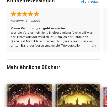
Kundenrezensionen
Alle anzeigen
Nuria💋💋
, 
21.10.2023
Meine Vermutung:so geht es weiter
Wer die Vergissmeinnicht Triologie mitverfolgt,weiß was
der Traumkorridor wirklich ist. Nämlich der Saum,den
Quinn und Mathilda erforschen. Ich glaube auch,dass im
dritten Band der Vergissmeinnicht Triologie,alle
mehr
Geheimnisse der Silber Bücher gelüftet werden. Auf
jeden Fall:Das ist das beste Buch der Welt und ich liebe
alle Bücher von Kerstin Gier.
Mehr ähnliche Bücher