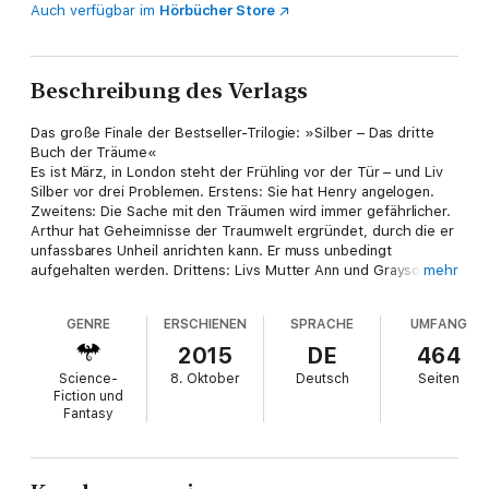
Auch verfügbar im
Hörbücher Store
Beschreibung des Verlags
Das große Finale der Bestseller-Trilogie: »Silber – Das dritte
Buch der Träume«
Es ist März, in London steht der Frühling vor der Tür – und Liv
Silber vor drei Problemen. Erstens: Sie hat Henry angelogen.
Zweitens: Die Sache mit den Träumen wird immer gefährlicher.
Arthur hat Geheimnisse der Traumwelt ergründet, durch die er
unfassbares Unheil anrichten kann. Er muss unbedingt
aufgehalten werden. Drittens: Livs Mutter Ann und Graysons
mehr
Vater Ernest wollen im Juni heiraten. Und das böse Bocker, die
Großmutter von Grayson, hat für die Hochzeit ihres Sohnes
GENRE
ERSCHIENEN
SPRACHE
UMFANG
große Pläne, allerdings ganz andere als die Braut.
Liv hat wirklich alle Hände voll zu tun, um die drohenden
2015
DE
464
Katastrophen abzuwenden …
Science-
8. Oktober
Deutsch
Seiten
Fiction und
Fantasy