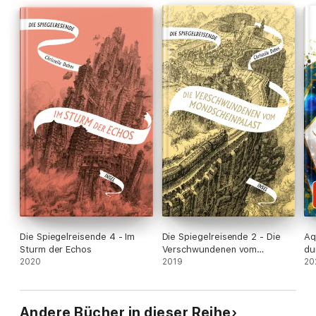
Die Spiegelreisende 4 - Im
Die Spiegelreisende 2 - Die
Aq
Sturm der Echos
Verschwundenen vom
du
2020
Mondscheinpalast
2019
20
Andere Bücher in dieser Reihe