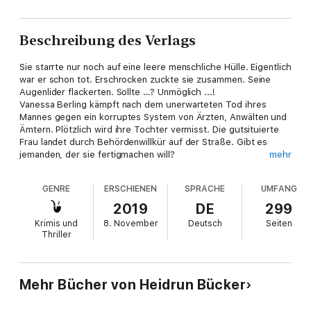
Beschreibung des Verlags
Sie starrte nur noch auf eine leere menschliche Hülle. Eigentlich
war er schon tot. Erschrocken zuckte sie zusammen. Seine
Augenlider flackerten. Sollte …? Unmöglich ...!
Vanessa Berling kämpft nach dem unerwarteten Tod ihres
Mannes gegen ein korruptes System von Ärzten, Anwälten und
Ämtern. Plötzlich wird ihre Tochter vermisst. Die gutsituierte
Frau landet durch Behördenwillkür auf der Straße. Gibt es
jemanden, der sie fertigmachen will?
mehr
Zeitgleich verschwindet in Spanien eine deutsche Familie
spurlos. Foxfire wird hinzugezogen. Sie stoßen auf mysteriöse
GENRE
ERSCHIENEN
SPRACHE
UMFANG
Umstände. Scheinbar gibt es eine Verbindung zwischen dem
Verschwinden der Familie in Spanien und der vermissten
2019
DE
299
Tochter von Vanessa. Sie erhält Unterstützung von der Clique,
Krimis und
8. November
Deutsch
Seiten
die einmal mehr für Gerechtigkeit und Menschlichkeit sorgen
Thriller
muss...
Ein neuer packender Fall für die Ladys von Foxfire und der
„Clique“. Wo andere noch diskutieren, schreitet dieses
Mehr Bücher von Heidrun Bücker
Spezialisten-Team zur Tat.