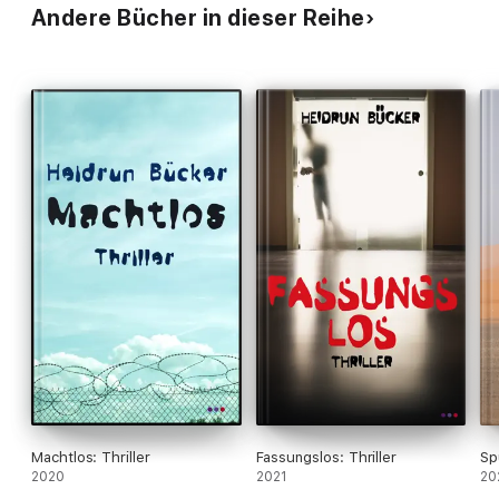
Andere Bücher in dieser Reihe
Machtlos: Thriller
Fassungslos: Thriller
Sp
2020
2021
20