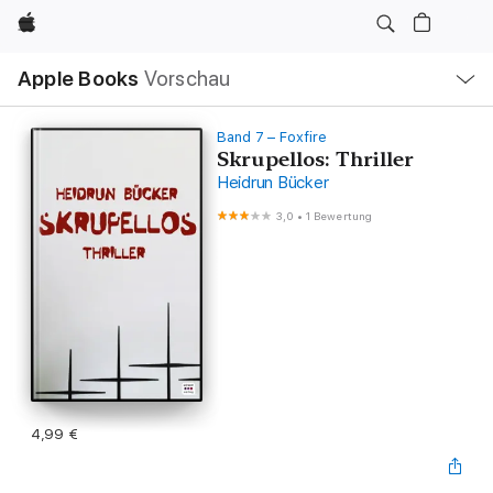
Apple
Lokale
Apple Books
Vorschau
Navigation
Menü
öffnen
Band 7 – Foxfire
Skrupellos: Thriller
Heidrun Bücker
3,0
•
1 Bewertung
4,99 €