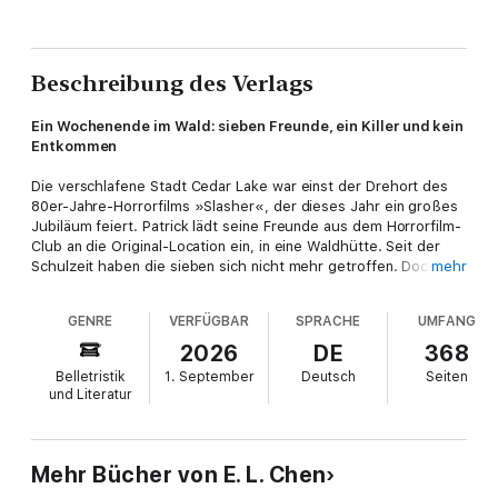
Beschreibung des Verlags
Ein Wochenende im Wald: sieben Freunde, ein Killer und kein
Entkommen
Die verschlafene Stadt Cedar Lake war einst der Drehort des
80er-Jahre-Horrorfilms »Slasher«, der dieses Jahr ein großes
Jubiläum feiert. Patrick lädt seine Freunde aus dem Horrorfilm-
Club an die Original-Location ein, in eine Waldhütte. Seit der
Schulzeit haben die sieben sich nicht mehr getroffen. Doch als
mehr
die Nacht hereinbricht und der titelgebende maskierte Killer
auftaucht, nimmt das Wochenende eine grausame Wendung. Er
GENRE
VERFÜGBAR
SPRACHE
UMFANG
zersticht ihre Reifen, kappt die Telefonleitung – und beginnt
eine gnadenlose Jagd auf sie. Versucht jemand, ihr Slasher-
2026
DE
368
Erlebnis so echt wie möglich zu gestalten? Eines ist sicher:
Belletristik
1. September
Deutsch
Seiten
Dieses Wochenende werden sie nie vergessen – falls sie es
und Literatur
überleben …
Deiner Vergangenheit kannst du nicht entkommen und diesmal
hat sie eine Axt dabei – der USA-Today-Bestseller
Mehr Bücher von E. L. Chen