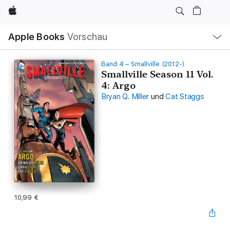
Apple
Lokale
Apple Books
Vorschau
Navigation
Menü
öffnen
Band 4 – Smallville (2012-)
Smallville Season 11 Vol.
4: Argo
Bryan Q. Miller
und
Cat Staggs
10,99 €