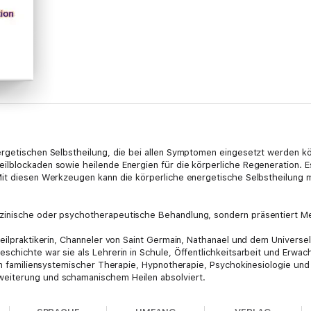
rgetischen Selbstheilung, die bei allen Symptomen eingesetzt werden kön
ilblockaden sowie heilende Energien für die körperliche Regeneration. 
it diesen Werkzeugen kann die körperliche energetische Selbstheilung mi
zinische oder psychotherapeutische Behandlung, sondern präsentiert Me
Heilpraktikerin, Channeler von Saint Germain, Nathanael und dem Univers
chichte war sie als Lehrerin in Schule, Öffentlichkeitsarbeit und Erwach
 in familiensystemischer Therapie, Hypnotherapie, Psychokinesiologie un
eiterung und schamanischem Heilen absolviert.