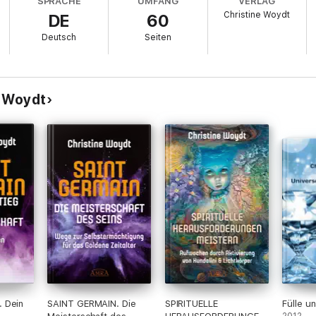
SPRACHE
UMFANG
VERLAG
Christine Woydt
DE
60
Deutsch
Seiten
e Woydt
 Dein
SAINT GERMAIN. Die
SPIRITUELLE
Fülle u