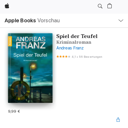
Apple
Lokale
Apple Books
Vorschau
Navigation
Menü
öffnen
Spiel der Teufel
Kriminalroman
Andreas Franz
4,1
•
56 Bewertungen
9,99 €