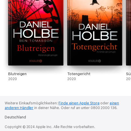
Blutreigen
Totengericht
Sü
2020
2020
20
Weitere Einkaufsmöglichkeiten:
Finde einen Apple Store
oder
einen
anderen Händler
in deiner Nähe.
Oder ruf an unter 0800 2000 136.
Deutschland
Copyright © 2024 Apple Inc. Alle Rechte vorbehalten.