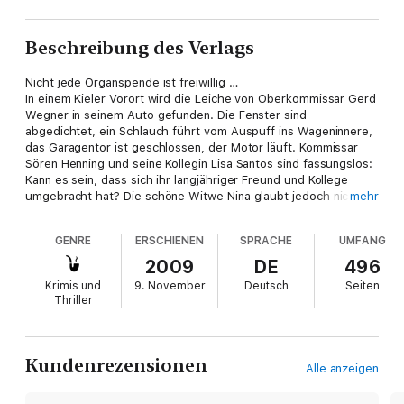
Beschreibung des Verlags
Nicht jede Organspende ist freiwillig …
In einem Kieler Vorort wird die Leiche von Oberkommissar Gerd
Wegner in seinem Auto gefunden. Die Fenster sind
abgedichtet, ein Schlauch führt vom Auspuff ins Wageninnere,
das Garagentor ist geschlossen, der Motor läuft. Kommissar
Sören Henning und seine Kollegin Lisa Santos sind fassungslos:
Kann es sein, dass sich ihr langjähriger Freund und Kollege
umgebracht hat? Die schöne Witwe Nina glaubt jedoch nicht an
mehr
den Selbstmord ihres Mannes, und Sören und Lisa beginnen zu
ermitteln. Die Spur führt in eine Schönheitsklinik, in der nicht
GENRE
ERSCHIENEN
SPRACHE
UMFANG
nur kosmetische Operationen vorgenommen werden…
2009
DE
496
Krimis und
9. November
Deutsch
Seiten
Thriller
Kundenrezensionen
Alle anzeigen