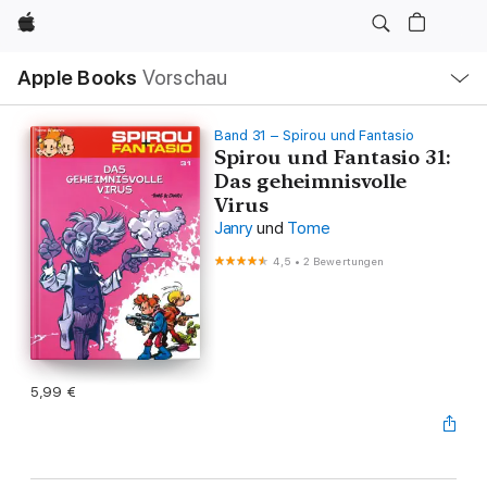
Apple
Lokale
Apple Books
Vorschau
Navigation
Menü
öffnen
Band 31 – Spirou und Fantasio
Spirou und Fantasio 31:
Das geheimnisvolle
Virus
Janry
und
Tome
4,5
•
2 Bewertungen
5,99 €