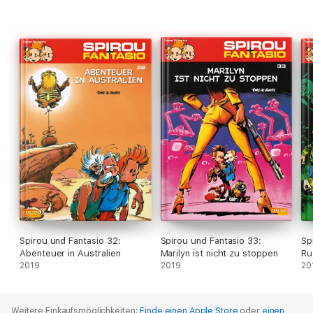
Spirou und Fantasio 32:
Spirou und Fantasio 33:
Sp
Abenteuer in Australien
Marilyn ist nicht zu stoppen
Ru
2019
2019
20
Weitere Einkaufsmöglichkeiten:
Finde einen Apple Store
oder
einen