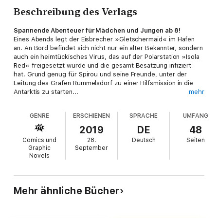
Beschreibung des Verlags
Spannende Abenteuer für Mädchen und Jungen ab 8!
Eines Abends legt der Eisbrecher »Gletschermaid« im Hafen
an. An Bord befindet sich nicht nur ein alter Bekannter, sondern
auch ein heimtückisches Virus, das auf der Polarstation »Isola
Red« freigesetzt wurde und die gesamt Besatzung infiziert
hat. Grund genug für Spirou und seine Freunde, unter der
Leitung des Grafen Rummelsdorf zu einer Hilfsmission in die
Antarktis zu starten...
mehr
Abenteuer rund um den Globus
Spirou und Fantasio zählen zu den
bekanntesten Helden
der
GENRE
ERSCHIENEN
SPRACHE
UMFANG
europäischen Comics. Gemeinsam erleben sie spannende
Abenteuer, die sie rund um die ganze Welt führen. Fast immer
2019
DE
48
mit dabei: das Wundertier
Marsupilami
mit seinem schwarz-
Comics und
28.
Deutsch
Seiten
gelben Fell und dem langen Schwanz.
Graphic
September
Fürs Lesen begeistern
Novels
Die Comics von Spirou und Fantasio sind echte
Klassiker
. Sie
bieten gerade für junge Leserinnen und Leser einen tollen
Einstieg, indem sie Spannung, Abenteuer und Spaß verbinden.
Andre Franquin, der Erfinder von Spirou und Fantasio, hat es
Mehr ähnliche Bücher
immer verstanden, tolle Geschichten zu erzählen, die
Kinder
und Erwachsene
gleichermaßen ansprechen. Diesen Band
haben Tome und Janry geschaffen.