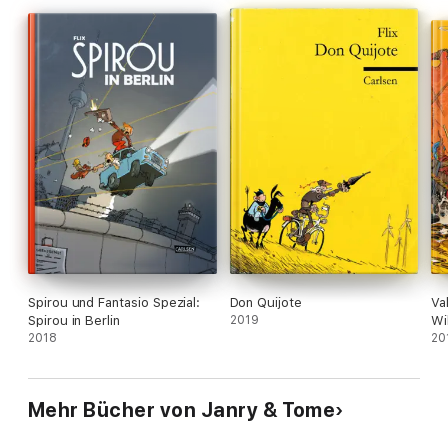
Das Abenteuer kann beginnen!
Spirou und Fantasio Spezial:
Don Quijote
Va
Spirou in Berlin
2019
Wi
2018
20
Mehr Bücher von Janry & Tome